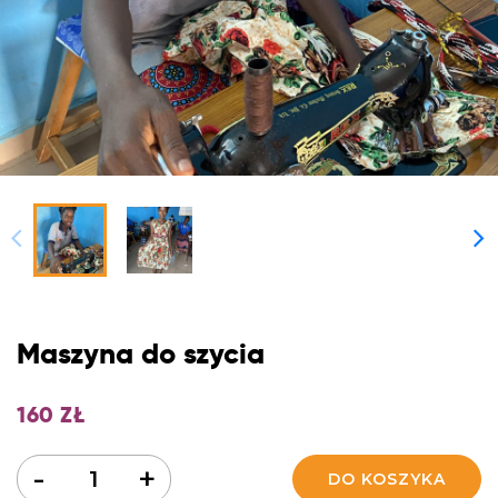
Maszyna do szycia
160
ZŁ
Ilość
-
+
DO KOSZYKA