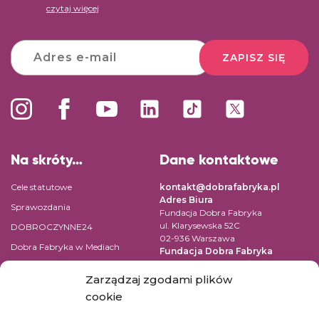
czytaj więcej
ZAPISZ SIĘ
Na skróty…
Dane kontaktowe
Cele statutowe
kontakt@dobrafabryka.pl
Adres Biura
Sprawozdania
Fundacja Dobra Fabryka
ul. Klarysewska 52C
DOBROCZYNNE24
02-936 Warszawa
Dobra Fabryka w Mediach
Fundacja Dobra Fabryka
ul. Pomiechowska 47/14
Regulamin
04-694 Warszawa
Zarządzaj zgodami plików
Polityka prywatności
cookie
NIP: 9522131059
Kontakt
REGON: 147361669