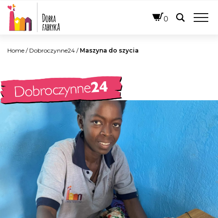
POLSKI
0
Home
/
Dobroczynne24
/
Maszyna do szycia