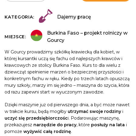
Dajemy pracę
KATEGORIA:
Burkina Faso – projekt rolniczy w
MIEJSCE:
Gourcy
W Gourcy prowadzimy szkółkę krawiecką dla kobiet, w
której kursantki uczą się fachu od najlepszych krawców i
krawcowych ze stolicy Burkina Faso. Kurs to dla wielu z
dziewcząt spełnienie marzeń o bezpiecznej przyszłości i
konkretnym fachu w ręku. Kiedy po trzech latach opuszczą
mury szkoły, marzy im się jedno – maszyna do szycia, która
od razu zapewni start w wyuczonym zawodzie.
Dzięki maszynie już od pierwszego dnia, a być może nawet
w trakcie kursu, będą mogłby
utrzymać swoje rodziny
i
uczyć się przedsiębiorczośc
i. Podarowując maszynę,
przekazujesz
narzędzie do pracy
, które
posłuży na lata
i
pomoże
wyżywić całą rodzinę
.