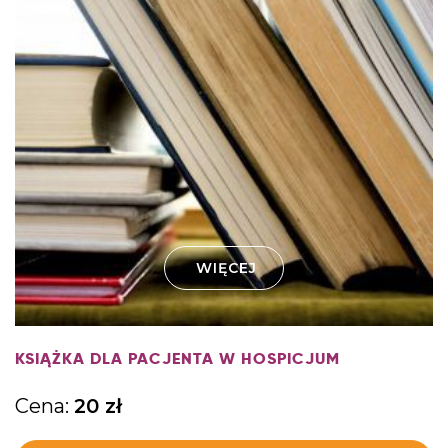
WIĘCEJ
KSIĄŻKA DLA PACJENTA W HOSPICJUM
Cena:
20
zł