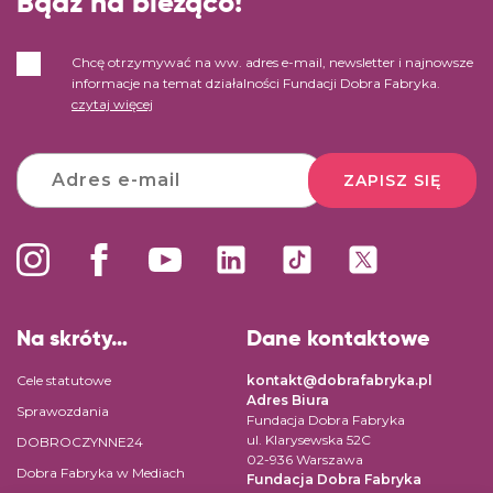
Bądź na bieżąco!
Chcę otrzymywać na ww. adres e-mail, newsletter i najnowsze
informacje na temat działalności Fundacji Dobra Fabryka.
czytaj więcej
ZAPISZ SIĘ
Na skróty…
Dane kontaktowe
Cele statutowe
kontakt@dobrafabryka.pl
Adres Biura
Sprawozdania
Fundacja Dobra Fabryka
ul. Klarysewska 52C
DOBROCZYNNE24
02-936 Warszawa
Dobra Fabryka w Mediach
Fundacja Dobra Fabryka