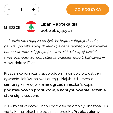
Ilość
-
+
DO KOSZYKA
Liban – apteka dla
MIEJSCE:
potrzebujących
— Ludzie nie mają za co żyć. W kraju brakuje jedzenia,
paliwa i podstawowych leków, a cena jednego opakowania
paracetamolu osiągnęła już wartość dziesiątej części
miesięcznego wynagrodzenia przeciętnego Libańczyka
—
mówi doktor Elias.
Kryzys ekonomiczny spowodował lawinowy wzrost cen
żywności, leków, paliwa i energii. Najubożsi – często
seniorzy
– nie są w stanie
ogrzać mieszkań
, kupić
podstawowych produktów
, a
kontynuowanie leczenia
stało się luksusem
.
80% mieszkańców Libanu żyje dziś na granicy ubóstwa. Już
nie tylko na lekach polega nasz projekt
. Przekazujemy