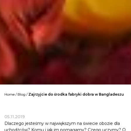
Home
/
Blog
/
Zajrzyjcie do środka fabryki dobra w Bangladeszu
05.11.2019
Dlaczego jesteśmy w największym na świecie obozie dla
uchodźców? Komu i jak im pomagamy? Czego uczymy? O