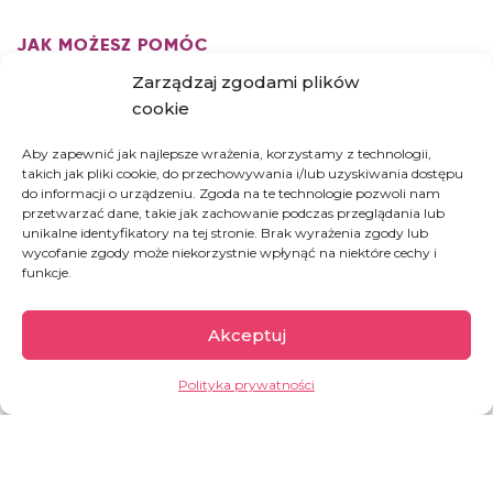
JAK MOŻESZ POMÓC
Zarządzaj zgodami plików
cookie
DZIEŃ OPIEKI DLA UCHODŹCY W NASZYM
CENTRUM W BANGLADESZU
Aby zapewnić jak najlepsze wrażenia, korzystamy z technologii,
takich jak pliki cookie, do przechowywania i/lub uzyskiwania dostępu
do informacji o urządzeniu. Zgoda na te technologie pozwoli nam
przetwarzać dane, takie jak zachowanie podczas przeglądania lub
unikalne identyfikatory na tej stronie. Brak wyrażenia zgody lub
wycofanie zgody może niekorzystnie wpłynąć na niektóre cechy i
funkcje.
Bangladesz
Akceptuj
Jest jednym z najbardziej zaludnionych i
Polityka prywatności
zarazem najbiedniejszych państw świata. Na
jeden kilometr kwadratowy przypada tu ponad
tysiąc mieszkańców. W kraju mieszka około 171,5
milionów ludzi. W sąsiedniej Mjanmie od połowy