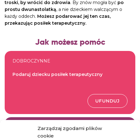
troski, by wrócić do zdrowia
. By znów mogła być
po
prostu dwunastolatką
, a nie dzieckiem walczącym o
każdy oddech.
Możesz podarować jej ten czas,
przekazując posiłek terapeutyczny.
Jak możesz pomóc
DOBROCZYNNE
Podaruj dziecku posiłek terapeutyczny
UFUNDUJ
INWESTYCJA ŻYCIA
Zarządzaj zgodami plików
cookie