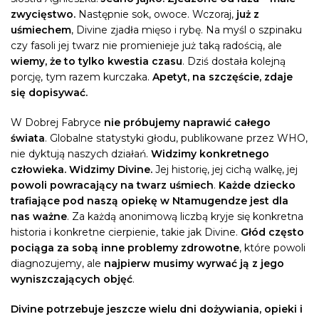
zwycięstwo.
Następnie sok, owoce. Wczoraj,
już z
uśmiechem
, Divine zjadła mięso i rybę. Na myśl o szpinaku
czy fasoli jej twarz nie promienieje już taką radością, ale
wiemy, że to tylko kwestia czasu
. Dziś dostała kolejną
porcję, tym razem kurczaka.
Apetyt, na szczęście, zdaje
się dopisywać.
W Dobrej Fabryce
nie próbujemy naprawić całego
świata
. Globalne statystyki głodu, publikowane przez WHO,
nie dyktują naszych działań.
Widzimy konkretnego
człowieka. Widzimy Divine.
Jej historię, jej cichą walkę, jej
powoli powracający na twarz uśmiech
.
Każde dziecko
trafiające pod naszą opiekę w Ntamugendze jest dla
nas ważne
. Za każdą anonimową liczbą kryje się konkretna
historia i konkretne cierpienie, takie jak Divine.
Głód często
pociąga za sobą inne problemy zdrowotne
, które powoli
diagnozujemy, ale
najpierw musimy wyrwać ją z jego
wyniszczających objęć
.
Divine potrzebuje jeszcze wielu dni dożywiania, opieki i