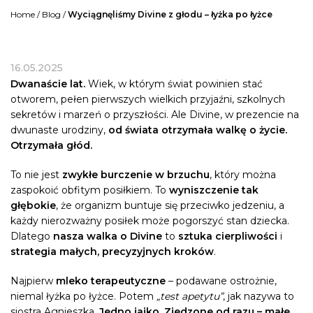
Home
/
Blog
/
Wyciągnęliśmy Divine z głodu – łyżka po łyżce
16.05.2025
Dwanaście lat.
Wiek, w którym świat powinien stać
otworem, pełen pierwszych wielkich przyjaźni, szkolnych
sekretów i marzeń o przyszłości. Ale Divine, w prezencie na
dwunaste urodziny,
od świata otrzymała walkę o życie.
Otrzymała głód.
To nie jest
zwykłe burczenie w brzuchu
, który można
zaspokoić obfitym posiłkiem. To
wyniszczenie tak
głębokie
, że organizm buntuje się przeciwko jedzeniu, a
każdy nierozważny posiłek może pogorszyć stan dziecka.
Dlatego
nasza walka o Divine
to
sztuka cierpliwości
i
strategia małych, precyzyjnych kroków
.
Najpierw
mleko terapeutyczne
– podawane ostrożnie,
niemal łyżka po łyżce. Potem
„test apetytu”
, jak nazywa to
siostra Agnieszka.
Jedno jajko. Zjedzone od razu – małe