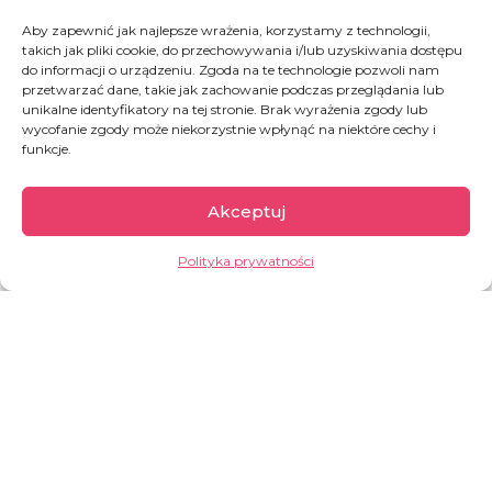
Uratuj dziecko cierpiące z powodu głodu
Aby zapewnić jak najlepsze wrażenia, korzystamy z technologii,
takich jak pliki cookie, do przechowywania i/lub uzyskiwania dostępu
do informacji o urządzeniu. Zgoda na te technologie pozwoli nam
przetwarzać dane, takie jak zachowanie podczas przeglądania lub
ZAINWESTUJ W ŻYCIE
unikalne identyfikatory na tej stronie. Brak wyrażenia zgody lub
wycofanie zgody może niekorzystnie wpłynąć na niektóre cechy i
funkcje.
PILNA POMOC
Akceptuj
Zamień puste kalorie na pełnowartościowe
posiłki
Polityka prywatności
WESPRZYJ