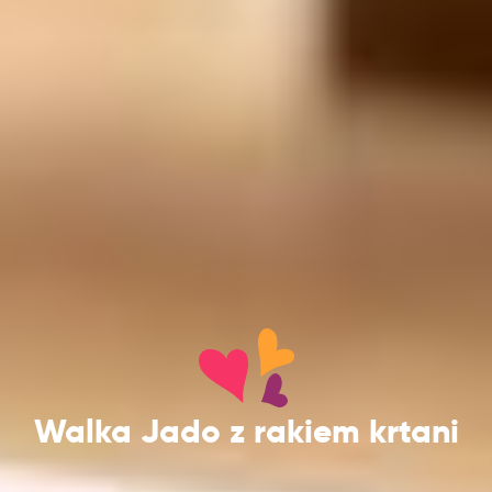
Walka Jado z rakiem krtani