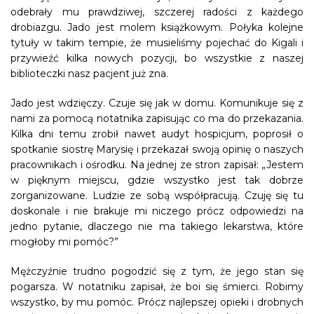
odebrały mu prawdziwej, szczerej radości z każdego
drobiazgu. Jado jest molem książkowym. Połyka kolejne
tytuły w takim tempie, że musieliśmy pojechać do Kigali i
przywieźć kilka nowych pozycji, bo wszystkie z naszej
biblioteczki nasz pacjent już zna.
Jado jest wdzięczy. Czuje się jak w domu. Komunikuje się z
nami za pomocą notatnika zapisując co ma do przekazania.
Kilka dni temu zrobił nawet audyt hospicjum, poprosił o
spotkanie siostrę Marysię i przekazał swoją opinię o naszych
pracownikach i ośrodku. Na jednej ze stron zapisał: „Jestem
w pięknym miejscu, gdzie wszystko jest tak dobrze
zorganizowane. Ludzie ze sobą współpracują. Czuję się tu
doskonale i nie brakuje mi niczego prócz odpowiedzi na
jedno pytanie, dlaczego nie ma takiego lekarstwa, które
mogłoby mi pomóc?”
Mężczyźnie trudno pogodzić się z tym, że jego stan się
pogarsza. W notatniku zapisał, że boi się śmierci. Robimy
wszystko, by mu pomóc. Prócz najlepszej opieki i drobnych