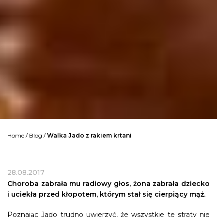
Home
/
Blog
/
Walka Jado z rakiem krtani
28.08.2017
Choroba zabrała mu radiowy głos, żona zabrała dziecko
i uciekła przed kłopotem, którym stał się cierpiący mąż.
Poznając Jado trudno uwierzyć, że wszystkie te straty nie