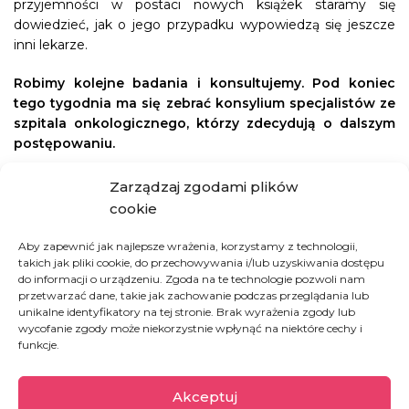
przyjemności w postaci nowych książek staramy się
dowiedzieć, jak o jego przypadku wypowiedzą się jeszcze
inni lekarze.
Robimy kolejne badania i konsultujemy. Pod koniec
tego tygodnia ma się zebrać konsylium specjalistów ze
szpitala onkologicznego, którzy zdecydują o dalszym
postępowaniu.
Zarządzaj zgodami plików
JAK MOZESZ POMOC
cookie
Aby zapewnić jak najlepsze wrażenia, korzystamy z technologii,
PODARUJ KSIĄŻKĘ PACJENTOWI Z
takich jak pliki cookie, do przechowywania i/lub uzyskiwania dostępu
HOSPICJUM
do informacji o urządzeniu. Zgoda na te technologie pozwoli nam
przetwarzać dane, takie jak zachowanie podczas przeglądania lub
unikalne identyfikatory na tej stronie. Brak wyrażenia zgody lub
wycofanie zgody może niekorzystnie wpłynąć na niektóre cechy i
funkcje.
Akceptuj