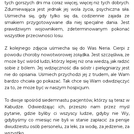
tych gorszych dni ma coraz więcej, więcej niż tych dobrych.
Zdumiewająca jest jednak jej wola życia, psychiczna siła.
Uśmiecha się, gdy tylko się da, codziennie zajada ze
smakiem przygotowywane dla niej specjalne dania. Jest
prawdziwym wojownikiem, zdete
rminowanym pokonać
wszystkie przeciwności losu.
Z kolejnego zdjęcia uśmiecha się do Was Neria. Cierpi z
powodu choroby nowotworowej żołądka. Jest szczęśliwa, że
może być wśród ludzi, którzy lepiej niż ona wiedzą, jak radzić
sobie z bólem. Jej wdzięczność dla sióstr i pielęgniarzy jest
nie do opisania. Uśmiech przychodzi jej z trudem, ale Wam
bardzo chciała go pokazać. Tak chce się Wam odwdzięczyć
za to, że może być w naszym hospicjum.
To dwoje spośród siedemnastu pacjentów, którzy są teraz w
Kabudze. Odwiedzając ich, przeszło nam przez myśl
pytanie, gdzie byliby ci wszyscy ludzie, gdyby nie Wy,
gdybyśmy co miesiąc nie byli w stanie zapłacić za pensje
dwudziestu osób personelu, za leki, za wodę, za jedzenie, za
wszystko…