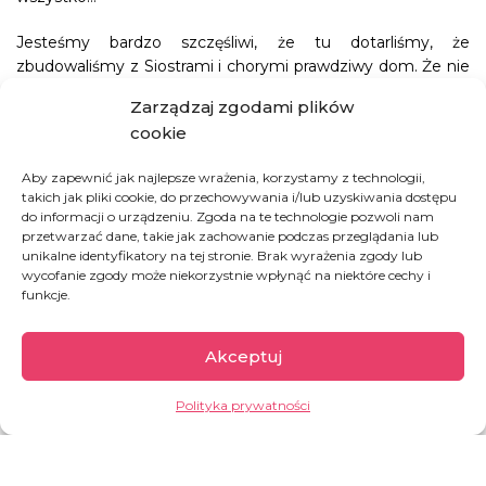
Jesteśmy bardzo szczęśliwi, że tu dotarliśmy, że
zbudowaliśmy z Siostrami i chorymi prawdziwy dom. Że nie
ma śmierci, jest życie!
Zarządzaj zgodami plików
cookie
JAK MOŻESZ POMÓC
Aby zapewnić jak najlepsze wrażenia, korzystamy z technologii,
takich jak pliki cookie, do przechowywania i/lub uzyskiwania dostępu
do informacji o urządzeniu. Zgoda na te technologie pozwoli nam
UFUNDUJ DZIEŃ POBYTU CHOREGO W
przetwarzać dane, takie jak zachowanie podczas przeglądania lub
HOSPICJUM
unikalne identyfikatory na tej stronie. Brak wyrażenia zgody lub
wycofanie zgody może niekorzystnie wpłynąć na niektóre cechy i
funkcje.
Akceptuj
Rwanda
Polityka prywatności