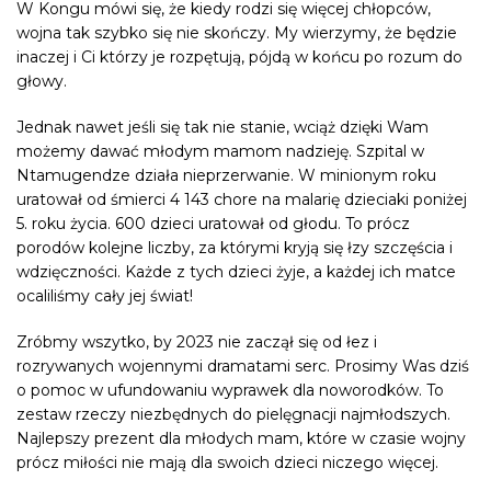
W Kongu mówi się, że kiedy rodzi się więcej chłopców,
wojna tak szybko się nie skończy. My wierzymy, że będzie
inaczej i Ci którzy je rozpętują, pójdą w końcu po rozum do
głowy.
Jednak nawet jeśli się tak nie stanie, wciąż dzięki Wam
możemy dawać młodym mamom nadzieję. Szpital w
Ntamugendze działa nieprzerwanie. W minionym roku
uratował od śmierci 4 143 chore na malarię dzieciaki poniżej
5. roku życia. 600 dzieci uratował od głodu. To prócz
porodów kolejne liczby, za którymi kryją się łzy szczęścia i
wdzięczności. Każde z tych dzieci żyje, a każdej ich matce
ocaliliśmy cały jej świat!
Zróbmy wszytko, by 2023 nie zaczął się od łez i
rozrywanych wojennymi dramatami serc. Prosimy Was dziś
o pomoc w ufundowaniu wyprawek dla noworodków. To
zestaw rzeczy niezbędnych do pielęgnacji najmłodszych.
Najlepszy prezent dla młodych mam, które w czasie wojny
prócz miłości nie mają dla swoich dzieci niczego więcej.