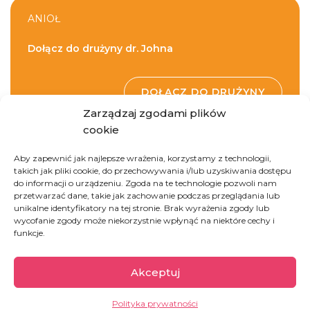
ANIOŁ
Dołącz do drużyny dr. Johna
DOŁĄCZ DO DRUŻYNY
Zarządzaj zgodami plików
cookie
Aby zapewnić jak najlepsze wrażenia, korzystamy z technologii,
takich jak pliki cookie, do przechowywania i/lub uzyskiwania dostępu
do informacji o urządzeniu. Zgoda na te technologie pozwoli nam
przetwarzać dane, takie jak zachowanie podczas przeglądania lub
unikalne identyfikatory na tej stronie. Brak wyrażenia zgody lub
wycofanie zgody może niekorzystnie wpłynąć na niektóre cechy i
Demokratyczna
funkcje.
Republika Konga
Akceptuj
Drugi co do wielkości kraj w Afryce, kraj pełen
Polityka prywatności