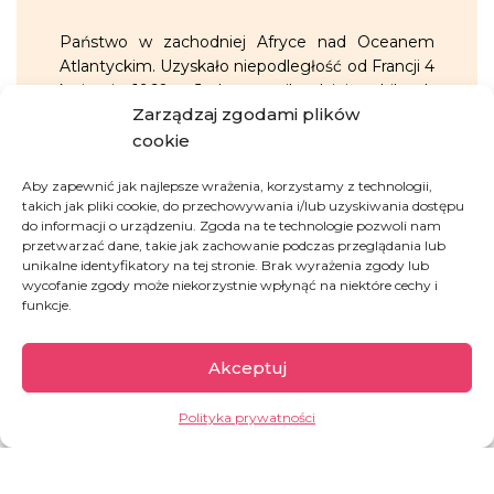
Państwo w zachodniej Afryce nad Oceanem
Atlantyckim. Uzyskało niepodległość od Francji 4
kwietnia 1960 r. Jeden z najbardziej stabilnych
Zarządzaj zgodami plików
politycznie krajów w Afryce. Pomimo tego
pozostaje w grupie państw o najniższym stopniu
cookie
rozwoju społecznego. Prawie połowę
Aby zapewnić jak najlepsze wrażenia, korzystamy z technologii,
powierzchni kraju stanowią grunty rolne, ale ich
takich jak pliki cookie, do przechowywania i/lub uzyskiwania dostępu
uprawa staje się coraz trudniejsza ze względu na
do informacji o urządzeniu. Zgoda na te technologie pozwoli nam
częste szoki klimatyczne. Najwyższą
przetwarzać dane, takie jak zachowanie podczas przeglądania lub
°
temperaturę odnotowano w Matam –
48,8
C
.
unikalne identyfikatory na tej stronie. Brak wyrażenia zgody lub
wycofanie zgody może niekorzystnie wpłynąć na niektóre cechy i
funkcje.
GARŚĆ INFORMACJI:
Akceptuj
ok. 10%
społeczeństwa żyje poniżej
międzynarodowej granicy ubóstwa, tj.
Polityka prywatności
za mniej niż 2,15 dolara dziennie
współczynnik aktywności zawodowej