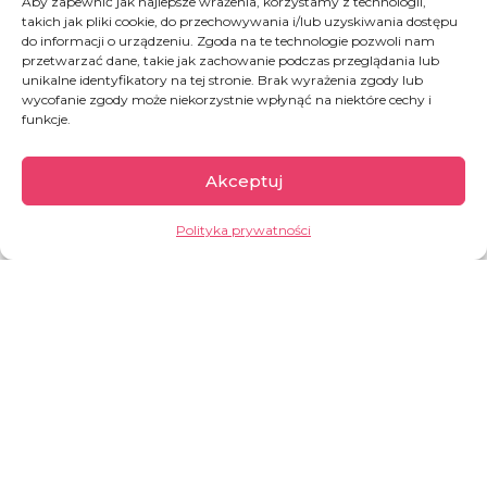
Aby zapewnić jak najlepsze wrażenia, korzystamy z technologii,
takich jak pliki cookie, do przechowywania i/lub uzyskiwania dostępu
Cały zespół Dobrej Fabryki życzy Wam dobrego
do informacji o urządzeniu. Zgoda na te technologie pozwoli nam
weekendu!!! Dziękujemy, że chcecie produkować z nami
przetwarzać dane, takie jak zachowanie podczas przeglądania lub
unikalne identyfikatory na tej stronie. Brak wyrażenia zgody lub
dobro!!!
wycofanie zgody może niekorzystnie wpłynąć na niektóre cechy i
funkcje.
JAK MOŻESZ POMÓC
Akceptuj
GOSIA TOMASZEWSKA
Polityka prywatności
Burkina Faso
Według ONZ to jeden z najsłabiej rozwiniętych
krajów na świecie. Charakteryzuje się jednym z
najniższych wskaźników rozwoju społecznego