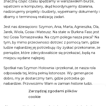
znaczną część czasu spędzamy w warszawskim biurze,
wpatrzeni w komputery, skąd koordynujemy działania,
nadzorujemy projekty i budżety, wypełniamy dokumenty i
dbamy o terminową realizację zadań.
Jest nas dziesięcioro: Szymon, Ania, Marta, Agnieszka, Ola,
Jarek, Wiola, Gosia i Mateusz. Na stałe w Burkina Faso jest
też Gosia Tomaszewska. Na czym polega nasza praca? Na
tym, by mimo przeciwności dotrzeć z pomocą tam, gdzie
ludzie najbardziej jej potrzebują i by zyskać przekonanie, że
pieniądze, które zdecydowaliście się przekazać, będą na
miejscu wydane najlepiej.
Spotkał nas Szymon Hołownia i przekonał, że nasza rola
odpowiada tej, którą pełnią listonosze. Wy generujecie
dobro, my je dostarczmy tam, gdzie potrzeba go
najbardziej. Przywozimy Wam w zamian historie ludzi,
którym zmieniacie kierunek drogi przez życie, swoim
Zarządzaj zgodami plików
wsparciem wyprowadzając ich bezpiecznie z
cookie
najostrzejszych zakrętów. Chętnie o sobie opowiadają, bo
jesteście ich najlepszymi, czasem jedynymi przyjaciółmi.