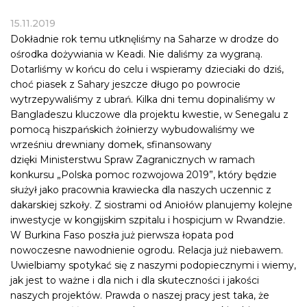
15.11.2019
Dokładnie rok temu utknęliśmy na Saharze w drodze do
ośrodka dożywiania w Keadi. Nie daliśmy za wygraną.
Dotarliśmy w końcu do celu i wspieramy dzieciaki do dziś,
choć piasek z Sahary jeszcze długo po powrocie
wytrzepywaliśmy z ubrań. Kilka dni temu dopinaliśmy w
Bangladeszu kluczowe dla projektu kwestie, w Senegalu z
pomocą hiszpańskich żołnierzy wybudowaliśmy we
wrześniu drewniany domek, sfinansowany
dzięki Ministerstwu Spraw Zagranicznych w ramach
konkursu „Polska
pomoc rozwojowa 2019”
, który będzie
służył jako pracownia krawiecka dla naszych uczennic z
dakarskiej szkoły.
Z siostrami od Aniołów planujemy kolejne
inwestycje w kongijskim szpitalu i hospicjum w Rwandzie.
W Burkina Faso poszła już pierwsza łopata pod
nowoczesne nawodnienie ogrodu. Relacja już niebawem.
Uwielbiamy spotykać się z naszymi podopiecznymi i wiemy,
jak jest to ważne i dla nich i dla skuteczności i jakości
naszych projektów. Prawda o naszej pracy jest taka, że