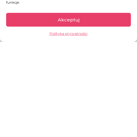
funkcje.
dla bliskich Ci kobiet, podaruj im przygotowaną specjalnie na
tę okazję kartę podarunkową, również dostępną w naszym
Sklepie z Dobrem. Dzięki niej obdarowana osoba sama
Akceptuj
zdecyduje, jakiej pomocy udzieli kobietom w
najbiedniejszych częściach świata!
Polityka prywatności
JAK MOŻESZ POMÓC
250 BUKIETÓW DOBRA NA DZIEŃ KOBIET
KARTA UPOMINKOWA NA DZIEŃ KOBIET
Burkina Faso