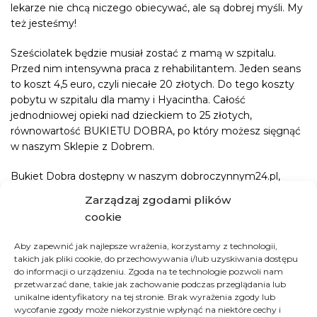
lekarze nie chcą niczego obiecywać, ale są dobrej myśli. My
też jesteśmy!
Sześciolatek będzie musiał zostać z mamą w szpitalu.
Przed nim intensywna praca z rehabilitantem. Jeden seans
to koszt 4,5 euro, czyli niecałe 20 złotych. Do tego koszty
pobytu w szpitalu dla mamy i Hyacintha. Całość
jednodniowej opieki nad dzieckiem to 25 złotych,
równowartość BUKIETU DOBRA, po który możesz sięgnąć
w naszym Sklepie z Dobrem.
Bukiet Dobra dostępny w naszym dobroczynnym24.pl,
stworzyliśmy z myślą o kobietach i ich święcie 8 marca. Jest
Zarządzaj zgodami plików
szczególny, bo nigdy nie zwiędnie i wart jest więcej niż tylko
cookie
pieniądze. Daje szanse na spełnienie marzeń kobiet w
najbiedniejszych rejonach świata.
Aby zapewnić jak najlepsze wrażenia, korzystamy z technologii,
takich jak pliki cookie, do przechowywania i/lub uzyskiwania dostępu
Sięgnij po Bukiet Dobra i pomóż Alimacie i małemu
do informacji o urządzeniu. Zgoda na te technologie pozwoli nam
Hyacinthowi.
przetwarzać dane, takie jak zachowanie podczas przeglądania lub
unikalne identyfikatory na tej stronie. Brak wyrażenia zgody lub
wycofanie zgody może niekorzystnie wpłynąć na niektóre cechy i
A jeśli z okazji Dnia Kobiet chcesz zrobić DOBRY prezent