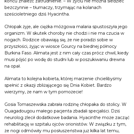
końcu znaleźć zatrudnienie. – W życiu nie można siedzieć
bezczynnie – tłumaczy, trzymając na kolanach
sześcioletniego dziś Hyacintha.
Chłopak żyje, ale ciężka mózgowa malar
ia spustoszyła jego
organizm. W skutek choroby nie chodzi i nie ma czucia w
nogach. Rodzice obawiają się, że nie poradzi sobie w
przyszłości, żyjąc w wiosce Gourcy na biednej północy
Burkina Faso. Alimata jest z nim cały czas prócz chwil, kiedy
musi pójść po wodę do studni lub w poszukiwaniu drewna
na opał.
Alimata to kolejna kobieta, której marzenie chcielibyśmy
spełnić z okazji zbliżającego się Dnia Kobiet. Bardzo
wierzymy, że nam w tym pomożecie!
Gosia Tomaszewska zabrała rodzinę chłopaka do stolicy. W
Ouagadougou małego pacjenta zbadali specjaliści. Dziś
neurolog zlecił dodatkowe badania. Hyacinthe może zacząć
rehabilitację w szpitalu ojców orionistów. W związku z tym,
że nogi odmówiły mu posłuszeństwa już kilka lat temu,