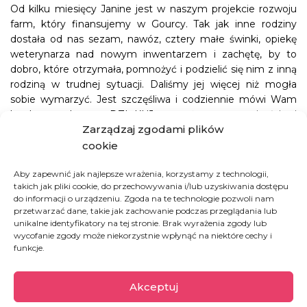
Od kilku miesięcy Janine jest w naszym projekcie rozwoju
farm, który finansujemy w Gourcy. Tak jak inne rodziny
dostała od nas sezam, nawóz, cztery małe świnki, opiekę
weterynarza nad nowym inwentarzem i zachętę, by to
dobro, które otrzymała, pomnożyć i podzielić się nim z inną
rodziną w trudnej sytuacji. Daliśmy jej więcej niż mogła
sobie wymarzyć. Jest szczęśliwa i codziennie mówi Wam
bardzo serdeczne DZIĘKUJĘ wyrażone pracowitością i
Zarządzaj zgodami plików
starannością we wszystkim co robi.
Pogoda nie jest sprzymierzeńcem naszych podopiecznych
cookie
w Burkina Faso. Ledwie trzymiesięczna pora deszczowa
Aby zapewnić jak najlepsze wrażenia, korzystamy z technologii,
zmieniająca chwilowo surowy, pustynny klimat zwykle
takich jak pliki cookie, do przechowywania i/lub uzyskiwania dostępu
występuje między lipcem i wrześniem. Anomalia
do informacji o urządzeniu. Zgoda na te technologie pozwoli nam
pogodowe, które od kilku lat dręczą cały kontynent i
przetwarzać dane, takie jak zachowanie podczas przeglądania lub
przyczyniły się między innymi do niespotykanej od
unikalne identyfikatory na tej stronie. Brak wyrażenia zgody lub
dziesięcioleci klęski głodu sprawiły, że na pierwszy deszcz i
wycofanie zgody może niekorzystnie wpłynąć na niektóre cechy i
funkcje.
obsianie pól trzeba było czekać w tym roku do końca lipca.
Skrócony czas wegetacji bardzo zagraża plonom naszych
projektowych rodzin. Cały czas monitorujemy sytuację. W
Akceptuj
tym momencie możemy prosić Was jedynie, byście życzyli