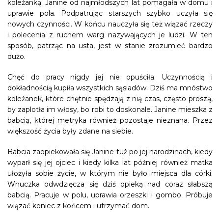
koleżanką. Janine od najmłodszych lat pomagała w domu i
uprawie pola. Podpatrując starszych szybko uczyła się
nowych czynności. W końcu nauczyła się też wiązać rzeczy
i polecenia z ruchem warg nazywających je ludzi. W ten
sposób, patrząc na usta, jest w stanie zrozumieć bardzo
dużo.
Chęć do pracy nigdy jej nie opuściła. Uczynnością i
dokładnością kupiła wszystkich sąsiadów. Dziś ma mnóstwo
koleżanek, które chętnie spędzają z nią czas, często proszą,
by zaplotła im włosy, bo robi to doskonale. Janine mieszka z
babcią, której metryka również pozostaje nieznana. Przez
większość życia były zdane na siebie.
Babcia zaopiekowała się Janine tuż po jej narodzinach, kiedy
wyparł się jej ojciec i kiedy kilka lat później również matka
ułożyła sobie życie, w którym nie było miejsca dla córki.
Wnuczka odwdzięcza się dziś opieką nad coraz słabszą
babcią. Pracuje w polu, uprawia orzeszki i gombo. Próbuje
wiązać koniec z końcem i utrzymać dom.