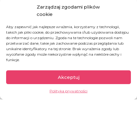
Rwanda to jeden z najmniejszych krajów na
Zarządzaj zgodami plików
kontynencie afrykańskim, a przy tym najgęściej
cookie
2
zaludniony. Na 1 km
przypada ok.
525
mieszkańców
! Ze względu na ukształtowanie
Aby zapewnić jak najlepsze wrażenia, korzystamy z technologii,
terenu Rwanda nazywana jest krajem tysiąca
takich jak pliki cookie, do przechowywania i/lub uzyskiwania dostępu
wzgórz, a ze względu na swoją historię również
do informacji o urządzeniu. Zgoda na te technologie pozwoli nam
krajem tysiąca problemów.
przetwarzać dane, takie jak zachowanie podczas przeglądania lub
unikalne identyfikatory na tej stronie. Brak wyrażenia zgody lub
wycofanie zgody może niekorzystnie wpłynąć na niektóre cechy i
funkcje.
GARŚĆ INFORMACJI:
ok.
14 mln
mieszkańców
Akceptuj
w 1994 r. doszło tu do ludobójstwa – w
Polityka prywatności
ciągu 100 dni zamordowano ok.
1 mln
ludzi z plemienia Tutsi,
2 mln
ludzi
uciekło z kraju
kraj rolniczy –
około 62 %
ludności
aktywnej zawodowo zatrudnionych