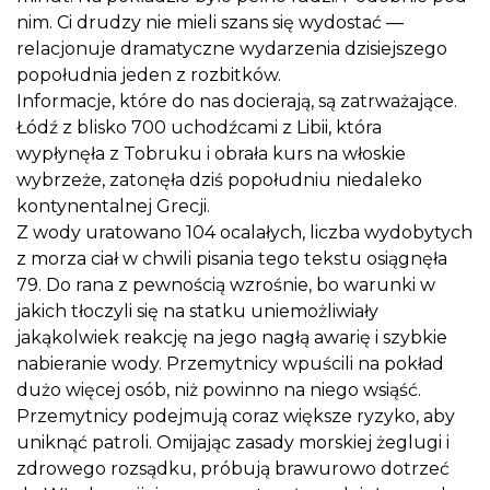
nim. Ci drudzy nie mieli szans się wydostać —
relacjonuje dramatyczne wydarzenia dzisiejszego
popołudnia jeden z rozbitków.
Informacje, które do nas docierają, są zatrważające.
Łódź z blisko 700 uchodźcami z Libii, która
wypłynęła z Tobruku i obrała kurs na włoskie
wybrzeże, zatonęła dziś popołudniu niedaleko
kontynentalnej Grecji.
Z wody uratowano 104 ocalałych, liczba wydobytych
z morza ciał w chwili pisania tego tekstu osiągnęła
79. Do rana z pewnością wzrośnie, bo warunki w
jakich tłoczyli się na statku uniemożliwiały
jakąkolwiek reakcję na jego nagłą awarię i szybkie
nabieranie wody. Przemytnicy wpuścili na pokład
dużo więcej osób, niż powinno na niego wsiąść.
Przemytnicy podejmują coraz większe ryzyko, aby
uniknąć patroli. Omijając zasady morskiej żeglugi i
zdrowego rozsądku, próbują brawurowo dotrzeć