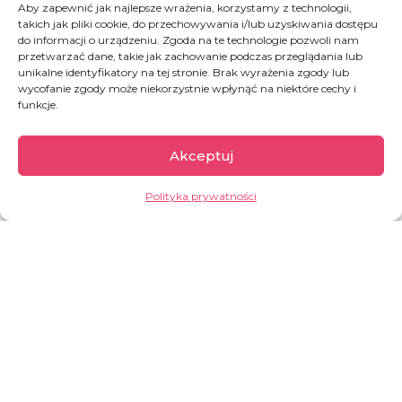
Aby zapewnić jak najlepsze wrażenia, korzystamy z technologii,
takich jak pliki cookie, do przechowywania i/lub uzyskiwania dostępu
Ufunduj pomoc medyczną dla uchodźcy na
do informacji o urządzeniu. Zgoda na te technologie pozwoli nam
Lesvos
przetwarzać dane, takie jak zachowanie podczas przeglądania lub
unikalne identyfikatory na tej stronie. Brak wyrażenia zgody lub
wycofanie zgody może niekorzystnie wpłynąć na niektóre cechy i
funkcje.
UFUNDUJ
Akceptuj
ANIOŁ
Polityka prywatności
Dołącz do drużyny Kateriny i Nikosa
DOŁĄCZ DO DRUŻYNY