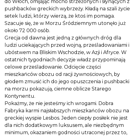
do Włoch, omijając mocno strzeżonych i słynących z
pushbacków greckich wybrzeży. Kładą na szali życie
setek ludzi, którzy wierzą, że ktoś im pomaga.
Szacuje się, że w Morzu Śródziemnym utonęło już
około 72 000 osób.
Grecja od dawna jest jedną z głównych dróg dla
ludzi uciekających przed wojną, prześladowaniami i
ubóstwem na Bliskim Wschodzie, w Azji i Afryce. W
ostatnich tygodniach decyzje władz przypominają
celowe prześladowanie. Odcięcie części
mieszkańców obozu od racji żywnościowych, by
głodem zmusić ich do jego opuszczenia i pushbacki
na morzu pokazują, ciemne oblicze Starego
Kontynentu.
Pokażmy, że nie jesteśmy ich wrogami. Dobra
Fabryka karmi najsłabszych mieszkańców obozu na
greckiej wyspie Lesbos. Jeden ciepły posiłek nie jest
dla nich dodatkowym luksusem, ale niezbędnym
minimum, okazaniem godności utraconej przez to,