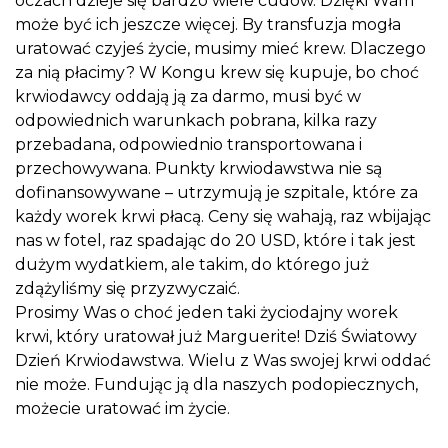
oczach dzieje się bardzo wiele cudów. Dzięki Wam
może być ich jeszcze więcej. By transfuzja mogła
uratować czyjeś życie, musimy mieć krew. Dlaczego
za nią płacimy? W Kongu krew się kupuje, bo choć
krwiodawcy oddają ją za darmo, musi być w
odpowiednich warunkach pobrana, kilka razy
przebadana, odpowiednio transportowana i
przechowywana. Punkty krwiodawstwa nie są
dofinansowywane – utrzymują je szpitale, które za
każdy worek krwi płacą. Ceny się wahają, raz wbijając
nas w fotel, raz spadając do 20 USD, które i tak jest
dużym wydatkiem, ale takim, do którego już
zdążyliśmy się przyzwyczaić.
Prosimy Was o choć jeden taki życiodajny worek
krwi, który uratował już Marguerite! Dziś Światowy
Dzień Krwiodawstwa. Wielu z Was swojej krwi oddać
nie może. Fundując ją dla naszych podopiecznych,
możecie uratować im życie.