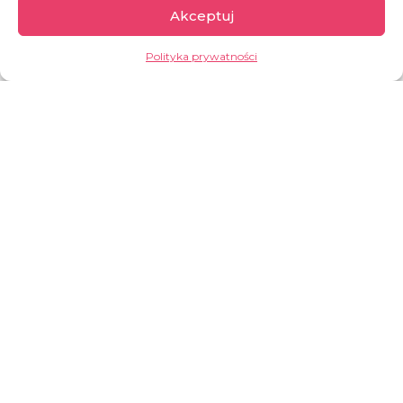
ANIOŁ
Akceptuj
Dołącz do drużyny dr Johna
Polityka prywatności
DOŁĄCZ DO DRUŻYNY
Demokratyczna
Republika Konga
Drugi co do wielkości kraj w Afryce, kraj pełen
paradoksów. Z jednej strony bogaty w zasoby