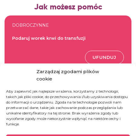
Jak możesz pomóc
DOBROCZYNNE
Podaruj worek krwi do transfuzji
UFUNDUJ
Zarządzaj zgodami plików
cookie
DOBROCZYNNE
Aby zapewnić jak najlepsze wrażenia, korzystamy z technologii,
Ufunduj kroplówkę ratująca życie
takich jak pliki cookie, do przechowywania i/lub uzyskiwania dostępu
do informacji o urządzeniu. Zgoda na te technologie pozwoli nam
przetwarzać dane, takie jak zachowanie podczas przeglądania lub
unikalne identyfikatory na tej stronie. Brak wyrażenia zgody lub
UFUNDUJ
wycofanie zgody może niekorzystnie wpłynąć na niektóre cechy i
funkcje.