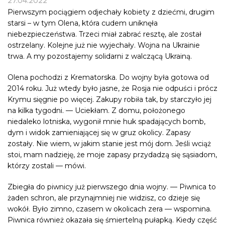
27.04.2022
Pierwszym pociągiem odjechały kobiety z dziećmi, drugim
starsi – w tym Olena, która cudem uniknęła
niebezpieczeństwa. Trzeci miał zabrać resztę, ale został
ostrzelany. Kolejne już nie wyjechały. Wojna na Ukrainie
trwa. A my pozostajemy solidarni z walczącą Ukrainą.
Olena pochodzi z Krematorska. Do wojny była gotowa od
2014 roku. Już wtedy było jasne, że Rosja nie odpuści i prócz
Krymu sięgnie po więcej. Zakupy robiła tak, by starczyło jej
na kilka tygodni. — Uciekłam. Z domu, położonego
niedaleko lotniska, wygonił mnie huk spadających bomb,
dym i widok zamieniającej się w gruz okolicy. Zapasy
zostały. Nie wiem, w jakim stanie jest mój dom. Jeśli wciąż
stoi, mam nadzieję, że moje zapasy przydadzą się sąsiadom,
którzy zostali — mówi.
Zbiegła do piwnicy już pierwszego dnia wojny. — Piwnica to
żaden schron, ale przynajmniej nie widzisz, co dzieje się
wokół. Było zimno, czasem w okolicach zera — wspomina.
Piwnica również okazała się śmiertelną pułapką. Kiedy część