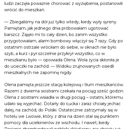
ludzi zaczęła poważnie chorować z wyziębienia, postanowili
wrócić do mieszkań.
— Zbiegaliśmy na dół już tylko wtedy, kiedy wyły syreny.
Pamiętam, jak jednego dnia próbowałam ugotować
barszcz. Zajęło mi to cały dzień, bo zanim wszystko
przygotowałam, alarm bombowy włączył się 7 razy. Gdy po
ostatnim ostrzale wróciłam do siebie, w oknach nie było
szyb, a kurz i pył szczelnie przykrył wszystko, co w
mieszkaniu było — opowiada Olena. Wola życia skłoniła je
do ucieczki na zachód. — Widoku zrujnowanych osiedli
mieszkalnych nie zapomnę nigdy.
Olena pamięta jeszcze stację kolejową i tłum mieszkańców.
Razem z dwiema siostrami czekała na pociąg sześć godzin.
Olena z siostrami wsiadła w drugi pociąg – ostatni, któremu
udało się wyjechać. Dotarły do Łucka i zaraz chciały jechać
dalej, na zachód, do Polski. Ostatecznie zatrzymały się w
hotelu we Lwowie, który z dnia na dzień stał się punktem
pomocy dla uciekinierów ze wschodu. I nawet, kiedy
Rosjanie zbombardowali pobliski skład ropy, nie chciały już