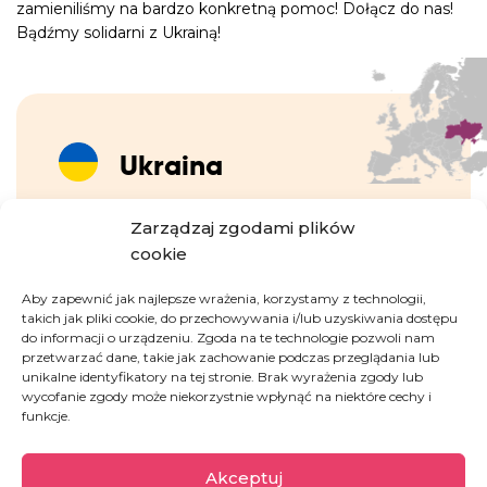
zamieniliśmy na bardzo konkretną pomoc! Dołącz do nas!
Bądźmy solidarni z Ukrainą!
Ukraina
Zarządzaj zgodami plików
Wojna, która eskalowała w lutym 2022 roku,
cookie
wywołała ogromny kryzys humanitarny. 6,8
miliona osób uciekło z Ukrainy, a życie milionów
Aby zapewnić jak najlepsze wrażenia, korzystamy z technologii,
ludzi, którzy pozostali w kraju, zostało
takich jak pliki cookie, do przechowywania i/lub uzyskiwania dostępu
zrujnowane przez działania wojenne. Ataki
do informacji o urządzeniu. Zgoda na te technologie pozwoli nam
przetwarzać dane, takie jak zachowanie podczas przeglądania lub
rakietowe niszczą infrastrukturę cywilną, w tym
unikalne identyfikatory na tej stronie. Brak wyrażenia zgody lub
sieci energetyczne, wodociągi, szpitale i
wycofanie zgody może niekorzystnie wpłynąć na niektóre cechy i
transport publiczny. Skala cierpienia dotyka
funkcje.
zarówno uchodźców, jak i tych, którzy pozostali
w kraju.
Akceptuj