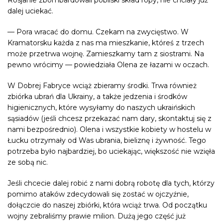
dalej uciekać.
— Pora wracać do domu. Czekam na zwycięstwo. W
Kramatorsku każda z nas ma mieszkanie, któreś z trzech
może przetrwa wojnę. Zamieszkamy tam z siostrami. Na
pewno wrócimy — powiedziała Olena ze łazami w oczach.
W Dobrej Fabryce wciąż zbieramy środki. Trwa również
zbiórka ubrań dla Ukrainy, a także jedzenia i środków
higienicznych, które wysyłamy do naszych ukraińskich
sąsiadów (jeśli chcesz przekazać nam dary, skontaktuj się z
nami bezpośrednio). Olena i wszystkie kobiety w hostelu w
Łucku otrzymały od Was ubrania, bieliznę i żywność. Tego
potrzeba było najbardziej, bo uciekając, większość nie wzięła
ze sobą nic.
Jeśli chcecie dalej robić z nami dobrą robotę dla tych, którzy
pomimo ataków zdecydowali się zostać w ojczyźnie,
dołączcie do naszej zbiórki, która wciąż trwa. Od początku
wojny zebraliśmy prawie milion. Dużą jego część już