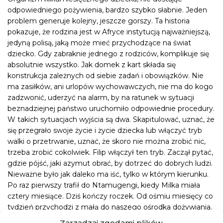
odpowiedniego pożywienia, bardzo szybko słabnie. Jeden
problem generuje kolejny, jeszcze gorszy. Ta historia
pokazuje, że rodzina jest w Afryce instytucją najważniejszą,
jedyną polisą, jaką może mieć przychodzące na świat
dziecko. Gdy zabraknie jednego z rodziców, komplikuje się
absolutnie wszystko. Jak domek z kart składa się
konstrukcja zależnych od siebie zadań i obowiązków. Nie
ma zasiłków, ani urlopów wychowawczych, nie ma do kogo
zadzwonić, uderzyć na alarm, by na ratunek w sytuacji
beznadziejnej państwo uruchomiło odpowiednie procedury.
W takich sytuacjach wyjścia są dwa. Skapitulować, uznać, że
się przegrało swoje życie i życie dziecka lub włączyć tryb
walki o przetrwanie, uznać, że skoro nie można zrobić nic,
trzeba zrobić cokolwiek. Filip włączył ten tryb. Zaczął pytać,
gdzie pójść, jaki azymut obrać, by dotrzeć do dobrych ludzi.
Nieważne było jak daleko ma iść, tylko w którym kierunku.
Po raz pierwszy trafił do Ntamugengi, kiedy Milka miała
cztery miesiące. Dziś kończy roczek. Od ośmiu miesięcy co
tydzień przychodzi z małą do naszego ośrodka dożywiania.
Dostają od nas posiłki i zapas jedzenia do domu. Filip nie wie
Zarządzaj zgodami plików