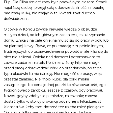
Filip. Dla Filipa śmierć żony była podwójnym ciosem. Stracił
najbliższą osobę i przejął całą odpowiedzialność za opiekę
nad małą Milką, nie mając w tej kwestii zbyt dużego
doświadczenia.
Ojcowie w Kongu zwykle niewiele wiedzą o obsłudze
małych dzieci, bo ich głównym zadaniem jest utrzymanie
domu. Znikają na całe dnie, najmując się do pracy w polu lub
na plantacji kawy. Bywa, że przepadają z zupełnie innych,
trudniejszych do usprawiedliwienia powodów, ale Filip się do
nich nie zaliczał. Opieka nad domem i potomstwem to
zawsze zadanie matek. Po śmierci żony Filip nie mógł
przed pracą odprowadzać córki do przedszkola, bo tego
typu placówki tu nie istnieją. Nie mógł iść do pracy, więc
przestał zarabiać. Nie mógł kupić dla córki mleka
zastępczego, bo cena jednej puszki to równowartość jego
tygodniowego zarobku, jeszcze z czasów, gdy pracował.
Nawet gdyby zdobył te pieniądze, mieszankę można
dostać tylko w stolicy prowincji oddalonej o kilkadziesiąt
kilometrów. Żeby tam dotrzeć też trzeba mieć pieniądze.
Organizm kilkumiesięcznego dziecka, nie dostając