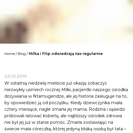
Home
/
Blog
/
Milka i Filip odwiedzają nas regularnie
03.10.2019
W ostatnią niedzielę mieliście już okazję zobaczyć
niezwykły uśmiech rocznej Milki, pacjentki naszego ośrodka
dożywiania w Ntamugendze, ale jej historia zasługuje na to,
by opowiedzieć ją od początku. Kiedy dziewczynka miała
cztery miesiące, nagle zmarła jej mama. Rodzina i sąsiedzi
próbowali ratować kobietę, ale najbliższy ośrodek zdrowia
nie był jej już w stanie pomóc. Zmarła zostawiając na
świecie mała córeczkę, której jedyną bliską osobą był tata –