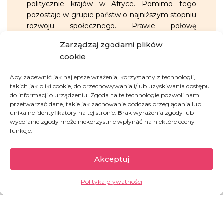
politycznie krajów w Afryce. Pomimo tego
pozostaje w grupie państw o najniższym stopniu
rozwoju społecznego. Prawie połowę
powierzchni kraju stanowią grunty rolne, ale ich
Zarządzaj zgodami plików
uprawa staje się coraz trudniejsza ze względu na
cookie
częste szoki klimatyczne. Najwyższą
°
temperaturę odnotowano w Matam –
48,8
C
.
Aby zapewnić jak najlepsze wrażenia, korzystamy z technologii,
takich jak pliki cookie, do przechowywania i/lub uzyskiwania dostępu
do informacji o urządzeniu. Zgoda na te technologie pozwoli nam
GARŚĆ INFORMACJI:
przetwarzać dane, takie jak zachowanie podczas przeglądania lub
unikalne identyfikatory na tej stronie. Brak wyrażenia zgody lub
wycofanie zgody może niekorzystnie wpłynąć na niektóre cechy i
ok. 10%
społeczeństwa żyje poniżej
funkcje.
międzynarodowej granicy ubóstwa, tj.
za mniej niż 2,15 dolara dziennie
Akceptuj
współczynnik aktywności zawodowej
Polityka prywatności
w Senegalu wynosi ok.
50%
około
22%
pracującej ludności
zatrudnionych jest w rolnictwie