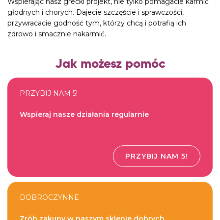
Wspierając nasz grecki projekt, nie tylko pomagacie karmić
głodnych i chorych. Dajecie szczęście i sprawczości,
przywracacie godność tym, którzy chcą i potrafią ich
zdrowo i smacznie nakarmić.
Jak możesz pomóc
PRZYBIJ NAM 5!
Wspieraj nasze działania regularnie
PRZYBIJ NAM 5!
DOBROCZYNNE
Zrób zakupy w naszym sklepie dobrych