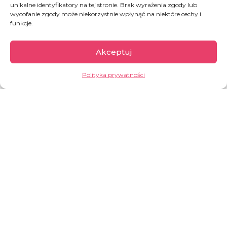
unikalne identyfikatory na tej stronie. Brak wyrażenia zgody lub
wycofanie zgody może niekorzystnie wpłynąć na niektóre cechy i
Grecja
funkcje.
Akceptuj
W 2015 przez greckie wyspy przeszło 856 tys.
osób, a w 2017 i 2018 już tylko niecałe 30 tys.
Polityka prywatności
(według UNHCR). Ale już 2019 rok przyniósł
wzrost – ponad 60 000 nowoprzybyłych.
Praktyka pokazuje, że na Lesbos można utknąć
na dobre kilka lat. Nikos i Katerina prowadzą na
wyspie małą restaurację, w której każdy
uchodźca może poczuć się jak w domu i za
darmo zjeść posiłek.
GARŚĆ INFORMACJI:
pod koniec 2024 r. w obozie na
greckiej na wyspie Lesbos było prawie