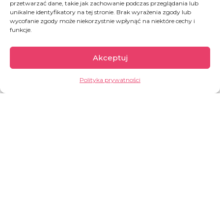
przetwarzać dane, takie jak zachowanie podczas przeglądania lub
unikalne identyfikatory na tej stronie. Brak wyrażenia zgody lub
wycofanie zgody może niekorzystnie wpłynąć na niektóre cechy i
funkcje.
Demokratyczna
Akceptuj
Republika Konga
Polityka prywatności
Drugi co do wielkości kraj w Afryce, kraj pełen
paradoksów. Z jednej strony bogaty w zasoby
naturalne (m.in.: kobalt, miedź, koltan, ropa
naftowa, diamenty, złoto), z drugiej jego
mieszkańcy należą do najbiedniejszych na
świecie. Od dziesięcioleci Kongo (DRC)
pogrążone jest w przedłużających się
konfliktach, które doprowadziły do powstania
jednego z największych kryzysów
humanitarnych na świecie.