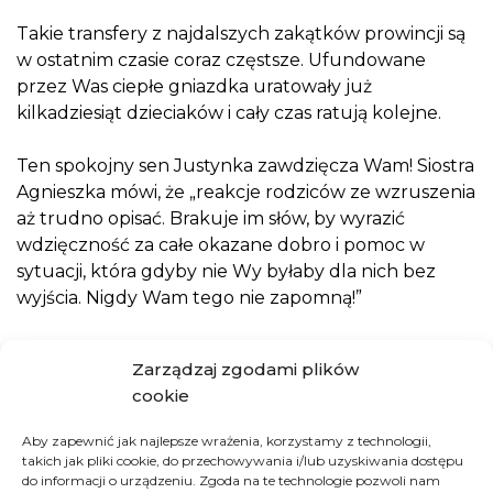
Takie transfery z najdalszych zakątków prowincji są
w ostatnim czasie coraz częstsze. Ufundowane
przez Was ciepłe gniazdka uratowały już
kilkadziesiąt dzieciaków i cały czas ratują kolejne.
Ten spokojny sen Justynka zawdzięcza Wam! Siostra
Agnieszka mówi, że „reakcje rodziców ze wzruszenia
aż trudno opisać. Brakuje im słów, by wyrazić
wdzięczność za całe okazane dobro i pomoc w
sytuacji, która gdyby nie Wy byłaby dla nich bez
wyjścia. Nigdy Wam tego nie zapomną!”
JAK MOŻESZ POMÓC
Zarządzaj zgodami plików
cookie
DOŁĄCZ DO DRUŻYNY SIOSTRY AGNIESZKI
Aby zapewnić jak najlepsze wrażenia, korzystamy z technologii,
takich jak pliki cookie, do przechowywania i/lub uzyskiwania dostępu
do informacji o urządzeniu. Zgoda na te technologie pozwoli nam