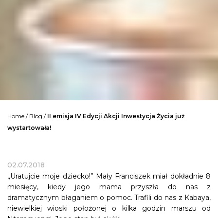
Home
/
Blog
/
II emisja IV Edycji Akcji Inwestycja Życia już
wystartowała!
02.07.2018
„Uratujcie moje dziecko!” Mały Franciszek miał dokładnie 8
miesięcy, kiedy jego mama przyszła do nas z
dramatycznym błaganiem o pomoc. Trafili do nas z Kabaya,
niewielkiej wioski położonej o kilka godzin marszu od