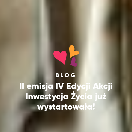
BLOG
II emisja IV Edycji Akcji
Inwestycja Życia już
wystartowała!