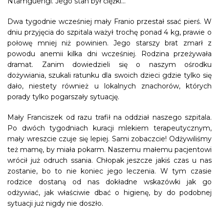
Ntamguengi. Jego stan był ciężki…
Dwa tygodnie wcześniej mały Franio przestał ssać pierś. W
dniu przyjęcia do szpitala ważył trochę ponad 4 kg, prawie o
połowę mniej niż powinien. Jego starszy brat zmarł z
powodu anemii kilka dni wcześniej. Rodzina przeżywała
dramat. Zanim dowiedzieli się o naszym ośrodku
dożywiania, szukali ratunku dla swoich dzieci gdzie tylko się
dało, niestety również u lokalnych znachorów, których
porady tylko pogarszały sytuację.
Mały Franciszek od razu trafił na oddział naszego szpitala.
Po dwóch tygodniach kuracji mlekiem terapeutycznym,
mały wreszcie czuje się lepiej. Sami zobaczcie! Odżywiliśmy
też mamę, by miała pokarm. Naszemu małemu pacjentowi
wrócił już odruch ssania. Chłopak jeszcze jakiś czas u nas
zostanie, bo to nie koniec jego leczenia. W tym czasie
rodzice dostaną od nas dokładne wskazówki jak go
odżywiać, jak właściwie dbać o higienę, by do podobnej
sytuacji już nigdy nie doszło.