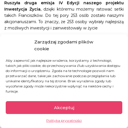
Ruszyła druga emisja IV Edycji naszego projektu
Inwestycja Życia
, dzięki któremu możemy ratować setki
takich Franciszków. Do tej pory 253 osób zostało naszymi
akcjonariuszami. To znaczy, że 253 osoby wybrały najlepszą
z możliwych inwestycji i zainwestowały w życie
Dla każdego, kto chciałby mieć udział w tym projekcie
Zarządzaj zgodami plików
czekają nowe akcje:
cookie
100 akcji po 10 zł
Aby zapewnić jak najlepsze wrażenia, korzystamy z technologii,
100 akcji po 20 zł
takich jak pliki cookie, do przechowywania i/lub uzyskiwania dostępu
i kilka akcji o wartości 100 zł
do informacji o urządzeniu. Zgoda na te technologie pozwoli nam
przetwarzać dane, takie jak zachowanie podczas przeglądania lub
unikalne identyfikatory na tej stronie. Brak wyrażenia zgody lub
wycofanie zgody może niekorzystnie wpłynąć na niektóre cechy i
JAK MOŻESZ POMÓC
funkcje.
ZOSTAŃ INWESTOREM ŻYCIA
Akceptuj
ZAPEWNIJ MLEKO DO OŚRODKA DOŻYWIANIA
Polityka prywatności