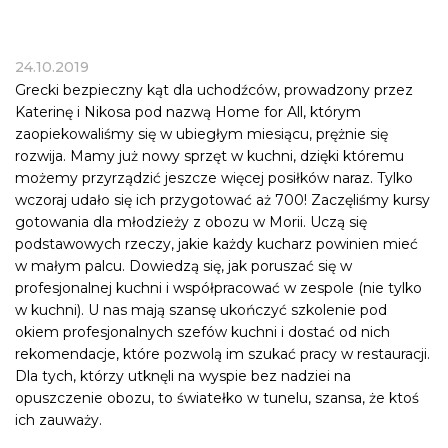
24.10.2019
Grecki bezpieczny kąt dla uchodźców, prowadzony przez
Katerinę i Nikosa pod nazwą Home for All, którym
zaopiekowaliśmy się w ubiegłym miesiącu, prężnie się
rozwija. Mamy już nowy sprzęt w kuchni, dzięki któremu
możemy przyrządzić jeszcze więcej posiłków naraz. Tylko
wczoraj udało się ich przygotować aż 700! Zaczęliśmy kursy
gotowania dla młodzieży z obozu w Morii. Uczą się
podstawowych rzeczy, jakie każdy kucharz powinien mieć
w małym palcu. Dowiedzą się, jak poruszać się w
profesjonalnej kuchni i współpracować w zespole (nie tylko
w kuchni). U nas mają szansę ukończyć szkolenie pod
okiem profesjonalnych szefów kuchni i dostać od nich
rekomendacje, które pozwolą im szukać pracy w restauracji.
Dla tych, którzy utknęli na wyspie bez nadziei na
opuszczenie obozu, to światełko w tunelu, szansa, że ktoś
ich zauważy.