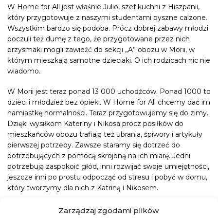
W Home for All jest właśnie Julio, szef kuchni z Hiszpanii,
który przygotowuje z naszymi studentami pyszne calzone.
Wszystkim bardzo się podoba. Prócz dobrej zabawy młodzi
poczuli też dumę z tego, że przygotowane przez nich
przysmaki mogli zawieźć do sekcji „A” obozu w Morii, w
którym mieszkają samotne dzieciaki. O ich rodzicach nic nie
wiadomo.
W Morii jest teraz ponad 13 000 uchodźców. Ponad 1000 to
dzieci i młodzież bez opieki. W Home for All chcemy dać im
namiastkę normalności. Teraz przygotowujemy się do zimy.
Dzięki wysiłkom Kateriny i Nikosa prócz posiłków do
mieszkańców obozu trafiają też ubrania, śpiwory i artykuły
pierwszej potrzeby. Zawsze staramy się dotrzeć do
potrzebujących z pomocą skrojoną na ich miarę. Jedni
potrzebują zaspokoić głód, inni rozwijać swoje umiejętności,
jeszcze inni po prostu odpocząć od stresu i pobyć w domu,
który tworzymy dla nich z Katriną i Nikosem.
Zarządzaj zgodami plików
JAK MOŻESZ POMÓC