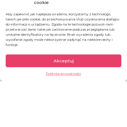
cookie
Aby zapewnić jak najlepsze wrażenia, korzystamy z technologii,
KUP OBIAD DLA UCHODŹCY W GRECJI
takich jak pliki cookie, do przechowywania i/lub uzyskiwania dostępu
do informacji o urządzeniu. Zgoda na te technologie pozwoli nam
CZYTAJ WIĘCEJ O POMOCY DLA UCHODŹCÓW
przetwarzać dane, takie jak zachowanie podczas przeglądania lub
NA WYSPIE LESBOS
unikalne identyfikatory na tej stronie. Brak wyrażenia zgody lub
wycofanie zgody może niekorzystnie wpłynąć na niektóre cechy i
funkcje.
Akceptuj
Polityka prywatności
Grecja
W 2015 przez greckie wyspy przeszło 856 tys.
osób, a w 2017 i 2018 już tylko niecałe 30 tys.
(według UNHCR). Ale już 2019 rok przyniósł
wzrost – ponad 60 000 nowoprzybyłych.
Praktyka pokazuje, że na Lesbos można utknąć