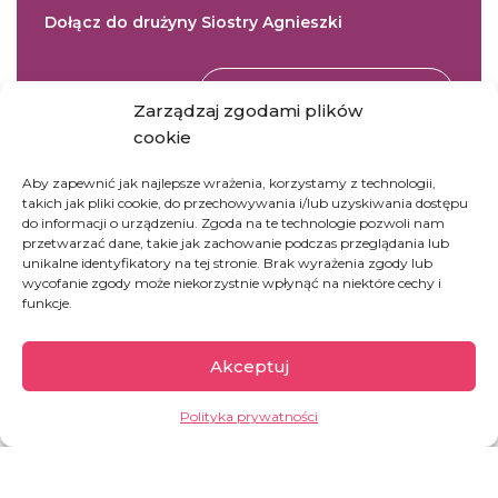
Dołącz do drużyny Siostry Agnieszki
DOŁĄCZ DO DRUŻYNY
Zarządzaj zgodami plików
cookie
Aby zapewnić jak najlepsze wrażenia, korzystamy z technologii,
DOBROCZYNNE
takich jak pliki cookie, do przechowywania i/lub uzyskiwania dostępu
do informacji o urządzeniu. Zgoda na te technologie pozwoli nam
Kup kozę
przetwarzać dane, takie jak zachowanie podczas przeglądania lub
unikalne identyfikatory na tej stronie. Brak wyrażenia zgody lub
wycofanie zgody może niekorzystnie wpłynąć na niektóre cechy i
UFUNDUJ
funkcje.
Akceptuj
Polityka prywatności