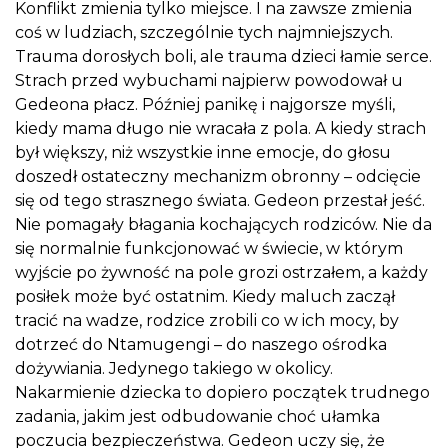
Konflikt zmienia tylko miejsce. I na zawsze zmienia
coś w ludziach, szczególnie tych najmniejszych.
Trauma dorosłych boli, ale trauma dzieci łamie serce.
Strach przed wybuchami najpierw powodował u
Gedeona płacz. Później panikę i najgorsze myśli,
kiedy mama długo nie wracała z pola. A kiedy strach
był większy, niż wszystkie inne emocje, do głosu
doszedł ostateczny mechanizm obronny – odcięcie
się od tego strasznego świata. Gedeon przestał jeść.
Nie pomagały błagania kochających rodziców. Nie da
się normalnie funkcjonować w świecie, w którym
wyjście po żywność na pole grozi ostrzałem, a każdy
posiłek może być ostatnim. Kiedy maluch zaczął
tracić na wadze, rodzice zrobili co w ich mocy, by
dotrzeć do Ntamugengi – do naszego ośrodka
dożywiania. Jedynego takiego w okolicy.
Nakarmienie dziecka to dopiero początek trudnego
zadania, jakim jest odbudowanie choć ułamka
poczucia bezpieczeństwa. Gedeon uczy się, że