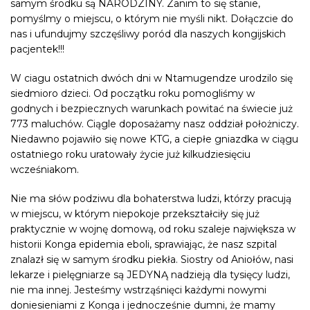
samym środku są NARODZINY. Zanim to się stanie,
pomyślmy o miejscu, o którym nie myśli nikt. Dołączcie do
nas i ufundujmy szczęśliwy poród dla naszych kongijskich
pacjentek!!!
W ciagu ostatnich dwóch dni w Ntamugendze urodzilo się
siedmioro dzieci. Od początku roku pomogliśmy w
godnych i bezpiecznych warunkach powitać na świecie już
773 maluchów. Ciągle doposażamy nasz oddział położniczy.
Niedawno pojawiło się nowe KTG, a ciepłe gniazdka w ciągu
ostatniego roku uratowały życie już kilkudziesięciu
wcześniakom.
Nie ma słów podziwu dla bohaterstwa ludzi, którzy pracują
w miejscu, w którym niepokoje przekształciły się już
praktycznie w wojnę domową, od roku szaleje największa w
historii Konga epidemia eboli, sprawiając, że nasz szpital
znalazł się w samym środku piekła. Siostry od Aniołów, nasi
lekarze i pielęgniarze są JEDYNĄ nadzieją dla tysięcy ludzi,
nie ma innej. Jesteśmy wstrząśnięci każdymi nowymi
doniesieniami z Konga i jednocześnie dumni, że mamy