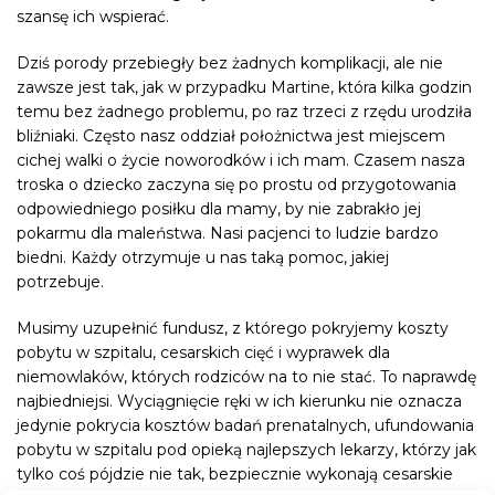
szansę ich wspierać.
Dziś porody przebiegły bez żadnych komplikacji, ale nie
zawsze jest tak, jak w przypadku Martine, która kilka godzin
temu bez żadnego problemu, po raz trzeci z rzędu urodziła
bliźniaki. Często nasz oddział położnictwa jest miejscem
cichej walki o życie noworodków i ich mam. Czasem nasza
troska o dziecko zaczyna się po prostu od przygotowania
odpowiedniego posiłku dla mamy, by nie zabrakło jej
pokarmu dla maleństwa. Nasi pacjenci to ludzie bardzo
biedni. Każdy otrzymuje u nas taką pomoc, jakiej
potrzebuje.
Musimy uzupełnić fundusz, z którego pokryjemy koszty
pobytu w szpitalu, cesarskich cięć i wyprawek dla
niemowlaków, których rodziców na to nie stać. To naprawdę
najbiedniejsi. Wyciągnięcie ręki w ich kierunku nie oznacza
jedynie pokrycia kosztów badań prenatalnych, ufundowania
pobytu w szpitalu pod opieką najlepszych lekarzy, którzy jak
tylko coś pójdzie nie tak, bezpiecznie wykonają cesarskie