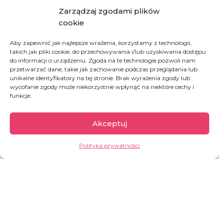
cięcie. Wasza pomoc to dla mieszkańców Konga również
Zarządzaj zgodami plików
szansa, że nadzieja i wiara w ludzi nie zgaśnie.
cookie
Zróbmy wszystko, by mieć pewność, że każdej kobiecie,
która będzie tego potrzebowała, będziemy w stanie
Aby zapewnić jak najlepsze wrażenia, korzystamy z technologii,
takich jak pliki cookie, do przechowywania i/lub uzyskiwania dostępu
powiedzieć: nie martw się o pieniądze, ktoś już zapłacił za
do informacji o urządzeniu. Zgoda na te technologie pozwoli nam
to, żeby najważniejszy moment w twoim życiu był też tym
przetwarzać dane, takie jak zachowanie podczas przeglądania lub
najszczęśliwszym.
unikalne identyfikatory na tej stronie. Brak wyrażenia zgody lub
wycofanie zgody może niekorzystnie wpłynąć na niektóre cechy i
funkcje.
JAK MOŻESZ POMÓC
Akceptuj
UFUNDUJ SZCZĘŚLIWY PORÓD
Polityka prywatności
Demokratyczna
Republika Konga