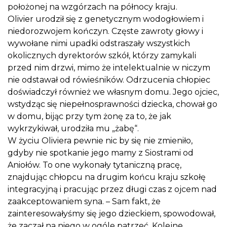
położonej na wzgórzach na północy kraju.
Olivier urodził się z genetycznym wodogłowiem i
niedorozwojem kończyn. Częste zawroty głowy i
wywołane nimi upadki odstraszały wszystkich
okolicznych dyrektorów szkół, którzy zamykali
przed nim drzwi, mimo że intelektualnie w niczym
nie odstawał od rówieśników. Odrzucenia chłopiec
doświadczył również we własnym domu. Jego ojciec,
wstydząc się niepełnosprawności dziecka, chował go
w domu, bijąc przy tym żonę za to, że jak
wykrzykiwał, urodziła mu „żabę“.
W życiu Oliviera pewnie nic by się nie zmieniło,
gdyby nie spotkanie jego mamy z Siostrami od
Aniołów. To one wykonały tytaniczną pracę,
znajdując chłopcu na drugim końcu kraju szkołę
integracyjną i pracując przez długi czas z ojcem nad
zaakceptowaniem syna. – Sam fakt, że
zainteresowałyśmy się jego dzieckiem, spowodował,
że zaczął na niego w ogóle patrzeć. Kolejne