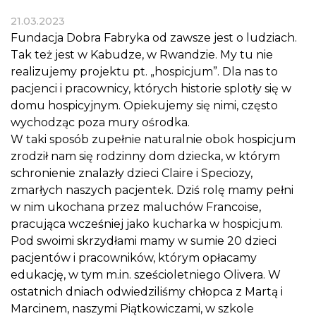
21.03.2023
Fundacja Dobra Fabryka od zawsze jest o ludziach.
Tak też jest w Kabudze, w Rwandzie. My tu nie
realizujemy projektu pt. „hospicjum”. Dla nas to
pacjenci i pracownicy, których historie splotły się w
domu hospicyjnym. Opiekujemy się nimi, często
wychodząc poza mury ośrodka.
W taki sposób zupełnie naturalnie obok hospicjum
zrodził nam się rodzinny dom dziecka, w którym
schronienie znalazły dzieci Claire i Speciozy,
zmarłych naszych pacjentek. Dziś rolę mamy pełni
w nim ukochana przez maluchów Francoise,
pracująca wcześniej jako kucharka w hospicjum.
Pod swoimi skrzydłami mamy w sumie 20 dzieci
pacjentów i pracowników, którym opłacamy
edukację, w tym m.in. sześcioletniego Olivera. W
ostatnich dniach odwiedziliśmy chłopca z Martą i
Marcinem, naszymi Piątkowiczami, w szkole