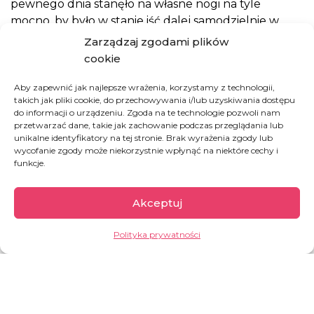
pewnego dnia stanęło na własne nogi na tyle
mocno, by było w stanie iść dalej samodzielnie w
świat. I zmieniać Rwandę może na pokolenia.
Zarządzaj zgodami plików
To wszystko jest możliwe dzięki przybijanym przez
cookie
Was regularnie piątkom. One naprawdę mają moc
zmieniania ludzkich historii.
Aby zapewnić jak najlepsze wrażenia, korzystamy z technologii,
takich jak pliki cookie, do przechowywania i/lub uzyskiwania dostępu
do informacji o urządzeniu. Zgoda na te technologie pozwoli nam
przetwarzać dane, takie jak zachowanie podczas przeglądania lub
unikalne identyfikatory na tej stronie. Brak wyrażenia zgody lub
wycofanie zgody może niekorzystnie wpłynąć na niektóre cechy i
funkcje.
Rwanda
Akceptuj
Rwanda to jeden z najmniejszych krajów na
Polityka prywatności
kontynencie afrykańskim, a przy tym najgęściej
2
zaludniony. Na 1 km
przypada ok.
525
mieszkańców
! Ze względu na ukształtowanie
terenu Rwanda nazywana jest krajem tysiąca
wzgórz, a ze względu na swoją historię również