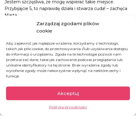
Jestem szczęśliwa, że mogę wspierać takie miejsce.
Przybijajcie 5, to naprawdę działa i stwarza cuda! – zachęca
Marta.
Zarządzaj zgodami plików
Dziękujemy Wam, że to hospicjum, tworzymy RAZEM!
cookie
Aby zapewnić jak najlepsze wrażenia, korzystamy z technologii,
takich jak pliki cookie, do przechowywania i/lub uzyskiwania dostępu
do informacji o urządzeniu. Zgoda na te technologie pozwoli nam
przetwarzać dane, takie jak zachowanie podczas przeglądania lub
Rwanda
unikalne identyfikatory na tej stronie. Brak wyrażenia zgody lub
wycofanie zgody może niekorzystnie wpłynąć na niektóre cechy i
funkcje.
Rwanda to jeden z najmniejszych krajów na
kontynencie afrykańskim, a przy tym najgęściej
Akceptuj
2
zaludniony. Na 1 km
przypada ok.
525
mieszkańców
! Ze względu na ukształtowanie
Polityka prywatności
terenu Rwanda nazywana jest krajem tysiąca
wzgórz, a ze względu na swoją historię również
krajem tysiąca problemów.