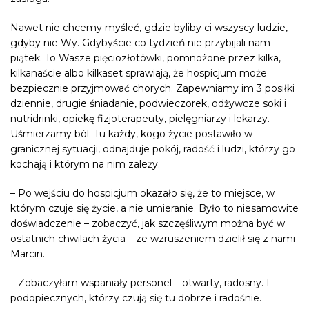
Nawet nie chcemy myśleć, gdzie byliby ci wszyscy ludzie,
gdyby nie Wy. Gdybyście co tydzień nie przybijali nam
piątek. To Wasze pięciozłotówki, pomnożone przez kilka,
kilkanaście albo kilkaset sprawiają, że hospicjum może
bezpiecznie przyjmować chorych. Zapewniamy im 3 posiłki
dziennie, drugie śniadanie, podwieczorek, odżywcze soki i
nutridrinki, opiekę fizjoterapeuty, pielęgniarzy i lekarzy.
Uśmierzamy ból. Tu każdy, kogo życie postawiło w
granicznej sytuacji, odnajduje pokój, radość i ludzi, którzy go
kochają i którym na nim zależy.
– Po wejściu do hospicjum okazało się, że to miejsce, w
którym czuje się życie, a nie umieranie. Było to niesamowite
doświadczenie – zobaczyć, jak szczęśliwym można być w
ostatnich chwilach życia – ze wzruszeniem dzielił się z nami
Marcin.
– Zobaczyłam wspaniały personel – otwarty, radosny. I
podopiecznych, którzy czują się tu dobrze i radośnie.