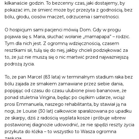
kilkanaście godzin. To bezcenny czas, jaki dostajemy, by
pokazać im, że śmierć może być przeżyta z godnością, bez
bólu, głodu, ciosów maczet, odrzucenia i samotności.
O hospicjum sami pacjenci mówią Dom. Gdy w progu
pojawia się s. Maria, słuchać wołanie „mamapapa” – rodzic.
Tym dla nich jest. Z ogromną wdzięcznością, czasem
resztkami sił, tulą się do niej, jakby chcieli podziękować za
to, że już nie muszą się o nic martwić przed najważniejszą
podrożą życia.
To, że pan Marcel (83 lata) w terminalnym stadium raka bez
bólu zajada ze smakiem zamawiane przez siebie dania,
popijając od czasu do czasu ulubione piwo bananowe, że
ponad stuletnia Virigina, będąc po ciężkim udarze, wciąż
prosi Emmanuela, naszego rehabilitanta, by stawiał ją na
nogi, że Louise (30 lat) całkowicie sparaliżowana po upadku
ze skarpy, dziś z radością wyplata kosze i próbuje wbrew
postawionej diagnozie udowodnić, że nie spędzi reszty życia
przykuta do łóżka – to wszystko to Wasza ogromna
zasługa.