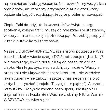
najbardziej potrzebują wsparcia. Nie rozwiążemy wszystkich
problemów, ale możemy przynajmniej kupić czas, który
będzie dla kogoś decydujący, żeby te problemy rozwiązać.
Ciepłe Paki dotarły już do uczestników świątecznego
spotkania, kolejne trafić muszą do mieszkań i pustostanów,
w których marzną kolejni potrzebujący. Potrzebują ciepłych
kurtek, butów, kocy i termosów.
Nasze DOBROFARBRYCZNE szaleństwo potrzebuje Was
teraz bardzo! A wiecie czego DZIŚ potrzebuje najbardziej?
Nie tylko tego, byście dorzucili się do naszej zbiórki na
ciepło. Ale i tego, byście sprawdzili, czy może w Waszym
otoczeniu nie ukrywa się jeszcze ktoś, kto – nie wiedzieć
jakim cudem – nie założył jeszcze u nas zlecenia na pięć
złotych co tydzień (projekt “Przybij nam piątkę!“). A przede
wszystkim – żebyście mocno nas wsparli, udostępniali i
trzymali za nas kciuki! Bez Was nie zrobimy NIC. Z Wami –
WSZYSTKO, co tylko się da!