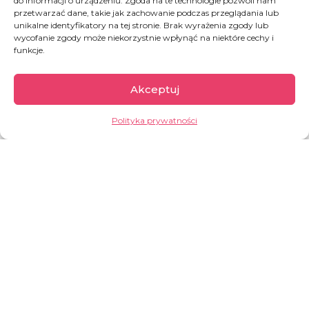
do informacji o urządzeniu. Zgoda na te technologie pozwoli nam
przetwarzać dane, takie jak zachowanie podczas przeglądania lub
unikalne identyfikatory na tej stronie. Brak wyrażenia zgody lub
wycofanie zgody może niekorzystnie wpłynąć na niektóre cechy i
UFUNDUJ
funkcje.
Akceptuj
DOBROCZYNNE
Polityka prywatności
Podaruj ciepły koc dla migranta z Ukrainy
UFUNDUJ
Polska