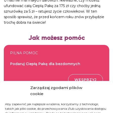
U nas nie ma małych darowizn. Nieważne, czy możesz
ufundować całą Ciepłą Pakę za 175 zł czy choćby jedną
sznurówkę za 5 zł – ratujesz życie człowiekowi. W ten
sposób sprawisz, że przed końcem roku znów przybędzie
trochę dobra na świecie!
Jak możesz pomóc
PILNA POMOC
Podaruj Ciepłą Pakę dla bezdomnych
WESPRZYJ
Zarządzaj zgodami plików
cookie
DOBROCZYNNE
Aby zapewnić jak najlepsze wrażenia, korzystamy z technologii,
takich jak pliki cookie, do przechowywania i/lub uzyskiwania dostępu
Ufunduj wigilijny talerz dobra