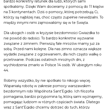
bardzo konkretny ratunek dla ludzi, których sami
spotkaliśmy. Dzięki Wam docieramy z pomocą do 11 krajów
na 3 kontynentach. Dziś o pomocy, której potrzebują Ci,
którzy są najbliżej nas, choć często zupełnie niewidzialni. To
między innymi nimi zajmowaliśmy się w te Święta.
Dla ubogich i osób w kryzysie bezdomności Gwiazdka to
nie powód do radości. To bardzo konkretne wyzwanie
związane z zimnem. Pierwszą fale mrozów mamy już za
sobą. Przed nami kolejne. Dla nas zimno oznacza większe
wydatki związane z ogrzewaniem, dla nich często walkę o
przetrwanie. Podczas ostatnich mroźnych dni, z
wychłodzenia zmarło w Polsce 14 osób. W ubiegłym roku
44.
Robimy wszystko, by nie spotkało to nikogo więcej.
Wspaniałą robotę w zakresie pomocy warszawskim
bezdomnym robi Wspólnota Sant’Egidio. Ich filozofia
pomagania, bardzo przypomina tę, którą sami wyznajemy,
pomagając ludziom w różnych częściach świata. Dlatego
wraz z Sant’Egidio chcemy dotrzeć do tych, którzy