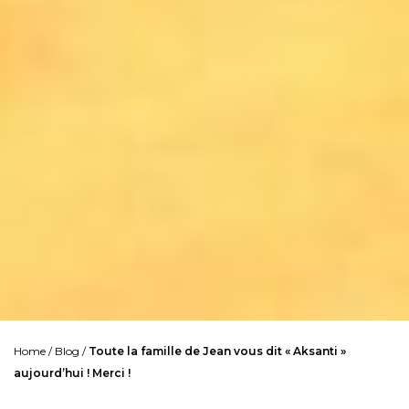
Home
/
Blog
/
Toute la famille de Jean vous dit « Aksanti »
aujourd’hui ! Merci !