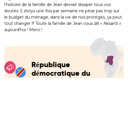
l’histoire de la famille de Jean devrait dissiper tous vos
doutes. 5 zlotys une fois par semaine ne pèse pas trop sur
le budget du ménage, dans la vie de nos protégés, ça peut
tout changer !!! Toute la famille de Jean vous dit « Aksanti »
aujourd’hui ! Merci !
République
démocratique du
Congo
La RDC, le second pays africain en termes de
superficie, est plein de paradoxes. D’un côté, il
abonde en richesses naturelles (cobalt, cuivre,
pétrole, diamants, or…) ; de l’autre, ses habitants
comptent parmi les plus pauvres du monde.