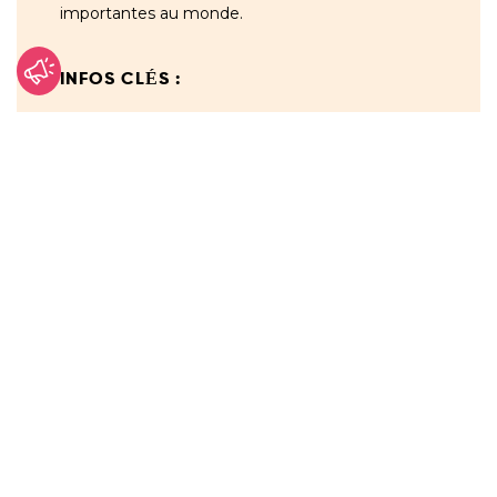
importantes au monde.
INFOS CLÉS :
62 % de la population vit dans une
pauvreté extrême avec moins de 2,15
dollars par jour
environ 10 millions de personnes ont
besoin d’une aide humanitaire
urgente
environ 33 millions de Congolais n’ont
pas accès à l’eau potable ni aux
installations sanitaires de base
la RDC connaît de nombreuses
flambées de maladies mortelles telles
que la rougeole, le paludisme, le