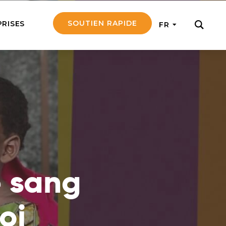
SOUTIEN RAPIDE
PRISES
FR
ER
ement notre travail
ontants et obtenez
tir en mission
rsonne âgée
e d’une personne
e sang
a à la fois
t émotionnellement
oi
l d’un missionnaire