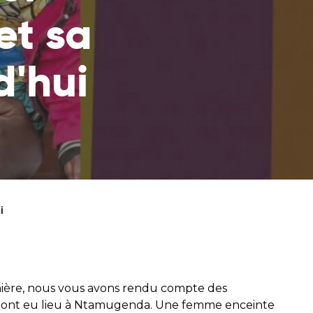
tez en contact avec
et sa
d'hui
souffrant de la
m et soutenez
arents
i
ière, nous vous avons rendu compte des
 ont eu lieu à Ntamugenda. Une femme enceinte