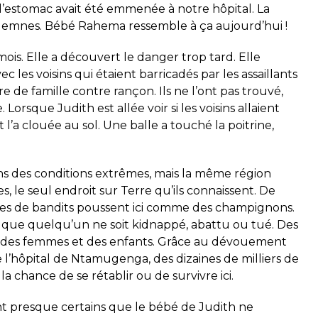
 l’estomac avait été emmenée à notre hôpital. La
 indemnes. Bébé Rahema ressemble à ça aujourd’hui !
mois. Elle a découvert le danger trop tard. Elle
vec les voisins qui étaient barricadés par les assaillants
e de famille contre rançon. Ils ne l’ont pas trouvé,
. Lorsque Judith est allée voir si les voisins allaient
t l’a clouée au sol. Une balle a touché la poitrine,
s des conditions extrêmes, mais la même région
s, le seul endroit sur Terre qu’ils connaissent. De
pes de bandits poussent ici comme des champignons.
ns que quelqu’un ne soit kidnappé, abattu ou tué. Des
t des femmes et des enfants. Grâce au dévouement
l’hôpital de Ntamugenga, des dizaines de milliers de
 chance de se rétablir ou de survivre ici.
nt presque certains que le bébé de Judith ne