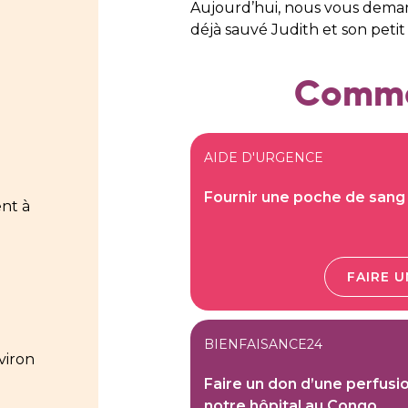
Aujourd’hui, nous vous demand
déjà sauvé Judith et son petit
Commen
AIDE D'URGENCE
Fournir une poche de sang 
nt à
FAIRE 
BIENFAISANCE24
viron
Faire un don d’une perfusi
notre hôpital au Congo