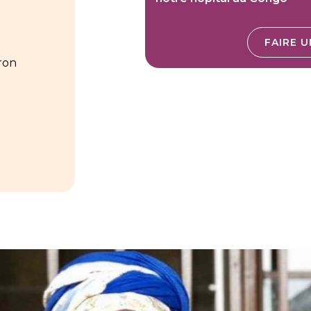
FAIRE 
ron