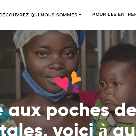
POUR LES ENTRE
DÉCOUVREZ QUI NOUS SOMMES
CTUELLE
SOUTIEN RÉGULI
Notre équipe
Rencontrez les coursiers du soutien
rgente
Tope-là 5 !
que vous avez fourni
de l’aide là où elle est le plus
Soutenez régulièr
aire en ce moment
Comment nous aidons
avec de petits m
Nous nourrissons, traitons, éduquons
une chance de par
isance24
et donnons des emplois – voyez ce
z pour les personnes dans le
Adoptez une pe
que cela signifie vraiment
 sur notre marché de bonnes
Devenez la famill
 aux poches d
Ce que nous avons déjà fait
âgée et soutenez-l
Lisez les histoires des personnes que
financièrement e
nous avons déjà aidées
itales, voici à qu
Équipes d’anges
Où nous opérons
Soutenez le travai