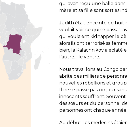
qui avait reçu une balle dans
mère et sa fille sont sorties
Judith était enceinte de huit 
voulait voir ce qui se passait a
qui voulaient kidnapper le pèr
alors ils ont terrorisé sa femme
bien, la Kalachnikov a éclaté e
l’autre… le ventre.
Nous travaillons au
Congo
dan
abrite des milliers de personne
nouvelles rébellions et grou
Il ne se passe pas un jour sa
innocents souffrent. Souven
des sœurs et du personnel de 
personnes ont chaque année la
Au début, les médecins étaie