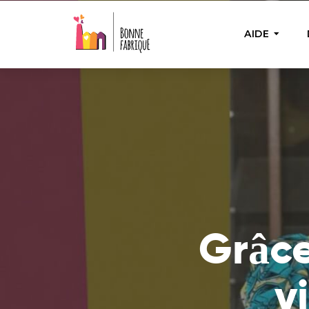
AIDE
AIDE PON
Aide u
Fournir 
nécess
Bienfa
Achete
besoin
Grâce
actions
v