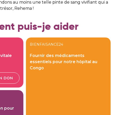
ons au moins une telle pinte de sang vivifiant qui a
 trésor, Rehema !
t puis-je aider
BIENFAISANCE24
vitale
Fournir des médicaments
essentiels pour notre hôpital au
Congo
UN DON
on pour