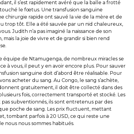
ant, il s’est rapidement avéré que la balle a frotté
s touché le fœtus. Une transfusion sanguine
e chirurgie rapide ont sauvé la vie de la mère et de
u trop tôt. Elle a été sauvée par un nid chaleureux,
ous. Judith n’a pas imaginé la naissance de son
mais la joie de vivre et de grandir si bien rend
se.
le équipe de
Ntamugenga
, de nombreux miracles se
e à vous, il peut y en avoir encore plus. Pour sauver
nsfusion sanguine doit d’abord être réalisable. Pour
vons acheter du sang. Au Congo, le sang s’achète,
donnent gratuitement, il doit être collecté dans des
plusieurs fois, correctement transporté et stocké. Les
 pas subventionnés, ils sont entretenus par des
que poche de sang. Les prix fluctuent, mettant
t, tombant parfois à 20 USD, ce qui reste une
lle nous nous sommes habitués.