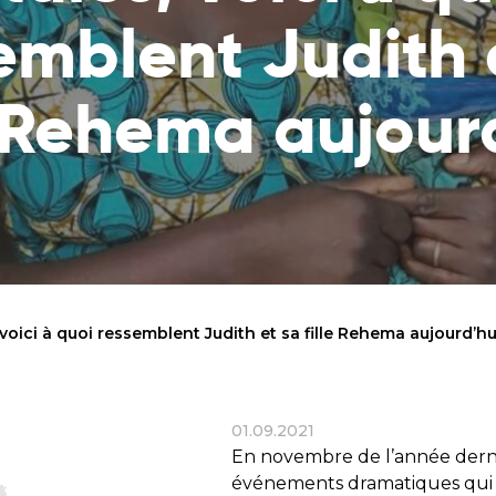
Consultez la liste des endroits où votre
spécifique et res
emblent Judith 
aide parvient
lui
Rapports financiers
Souffle de vie
e Rehema aujour
Vérifiez comment nous utilisons les
Sauvez un enfant 
dons
maladie de la fai
l’éducation des p
Objectifs statutaires
Voir les objectifs de notre organisation
Contact
Contactez-nous !
voici à quoi ressemblent Judith et sa fille Rehema aujourd’hu
01.09.2021
En novembre de l’année dern
événements dramatiques qui