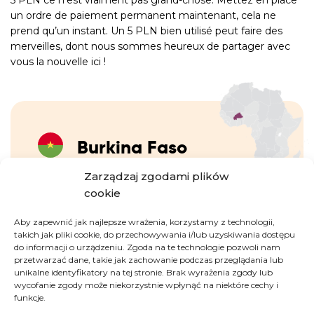
un ordre de paiement permanent maintenant, cela ne
prend qu’un instant. Un 5 PLN bien utilisé peut faire des
merveilles, dont nous sommes heureux de partager avec
vous la nouvelle ici !
Burkina Faso
Zarządzaj zgodami plików
cookie
Selon l’ONU, le Burkina Faso compte parmi les
pays les moins développés du monde. Son
Aby zapewnić jak najlepsze wrażenia, korzystamy z technologii,
indice de développement humain (IDH) est de
takich jak pliki cookie, do przechowywania i/lub uzyskiwania dostępu
e
0,459
, ce qui place le pays au
186
rang sur 193
.
do informacji o urządzeniu. Zgoda na te technologie pozwoli nam
przetwarzać dane, takie jak zachowanie podczas przeglądania lub
unikalne identyfikatory na tej stronie. Brak wyrażenia zgody lub
INFOS CLÉS :
wycofanie zgody może niekorzystnie wpłynąć na niektóre cechy i
funkcje.