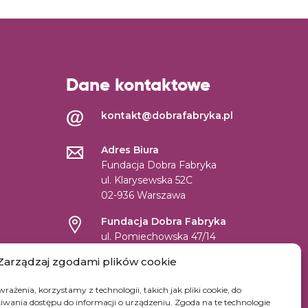
Dane kontaktowe
kontakt@dobrafabryka.pl
Adres Biura
Fundacja Dobra Fabryka
ul. Klarysewska 52C
02-936 Warszawa
Fundacja Dobra Fabryka
ul. Pomiechowska 47/14
04-694 Warszawa
Zarządzaj zgodami plików cookie
NIP: 9522131059
rażenia, korzystamy z technologii, takich jak pliki cookie, do
REGON: 147361669
wania dostępu do informacji o urządzeniu. Zgoda na te technologie
KRS: 0000519542