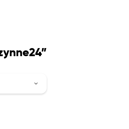
czynne24”