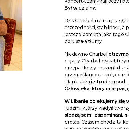
koncerty, zamykali oczy i poz
Dobroczynne24
Wiatr
Sprawdź listę miejsc, do których dociera
Był widzialny
.
Zrób zakupy dla potrzebujących w
Uratu
Twoja pomoc
markecie z dobrymi uczynkami
głodu
Dziś Charbel nie ma już siły
Sprawozdania
Warzywniak Charbela
oszczędności, stabilność, a 
Zweryfikuj, w jaki sposób wydajemy
Zrób zakupy u niewidomego Charbela i
jeszcze pamięta jako tego Ch
przekazane Darowizny
wspieraj Głodnych
poruszała tłumy.
Cele statutowe
Niedawno Charbel
otrzyma
Sprawdź cele naszej organizacji
piękny. Charbel płakał, trz
przypadkowy prezent dla st
Kontakt
przemyślanego – coś, co mów
Skontaktuj się z nami!
dłonie drżą i z trudem podno
Człowieka, który miał pasję
W Libanie opiekujemy się w
ludźmi, którzy kiedyś tworzyl
siedzą sami, zapominani, ni
proste. Czasem chodzi tylko 
zajmowałeś? Co kochałeś ro