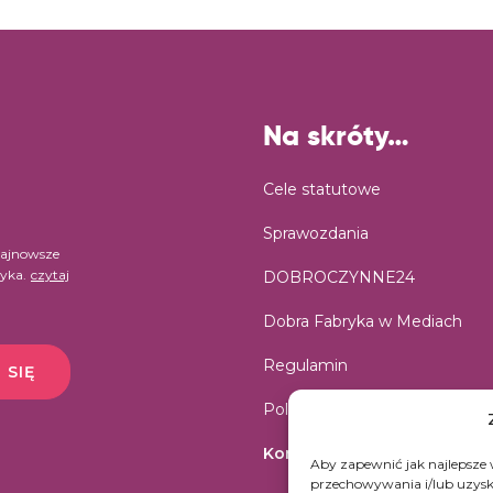
Na skróty…
Cele statutowe
Sprawozdania
najnowsze
ryka.
czytaj
DOBROCZYNNE24
Dobra Fabryka w Mediach
Regulamin
 SIĘ
Polityka prywatności
Kontakt
Aby zapewnić jak najlepsze w
przechowywania i/lub uzyski