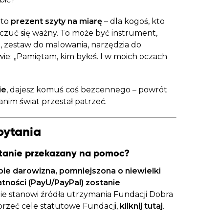
 to
prezent szyty na miarę
– dla kogoś, kto
czuć się ważny. To może być instrument,
, zestaw do malowania, narzędzia do
ie: „Pamiętam, kim byłeś. I w moich oczach
ie
, dajesz komuś coś bezcennego – powrót
zanim świat przestał patrzeć.
pytania
stanie przekazany na pomoc?
bie darowizna, pomniejszona o niewielki
atności (PayU/PayPal) zostanie
nie stanowi źródła utrzymania Fundacji Dobra
sprzeć cele statutowe Fundacji,
kliknij tutaj
.