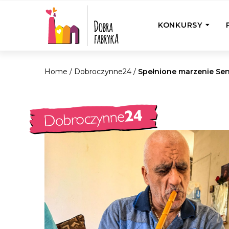
KONKURSY
Home
/
Dobroczynne24
/
Spełnione marzenie Sen
P
Wyjedź z Na
Odwiedź jedno
działamy
Przybij 5 w 
Wyjedź do Gr
Żakowskim z 