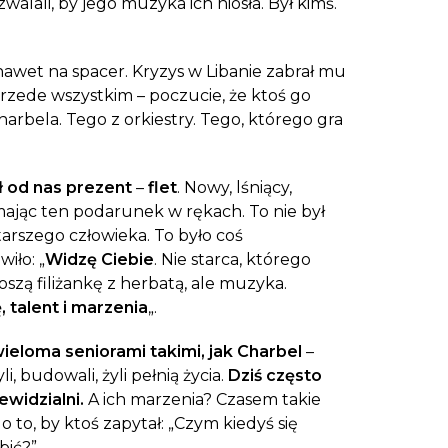
walali, by jego muzyka ich niosła. Był kimś.
aczek dla Życia
j dziecko cierpiące z powodu
 i wspieraj edukację rodziców
 nawet na spacer. Kryzys w Libanie zabrał mu
przede wszystkim – poczucie, że ktoś go
arbela. Tego z orkiestry. Tego, którego gra
ł
od nas prezent
–
flet
. Nowy, lśniący,
ymając ten podarunek w rękach. To nie był
arszego człowieka. To było coś
iło: „
Widzę Ciebie
. Nie starca, którego
szą filiżankę z herbatą, ale muzyka.
, talent i marzenia
„.
ieloma seniorami takimi, jak Charbel
–
i, budowali, żyli pełnią życia.
Dziś często
ewidzialni.
A ich marzenia? Czasem takie
o to, by ktoś zapytał: „Czym kiedyś się
bić?”