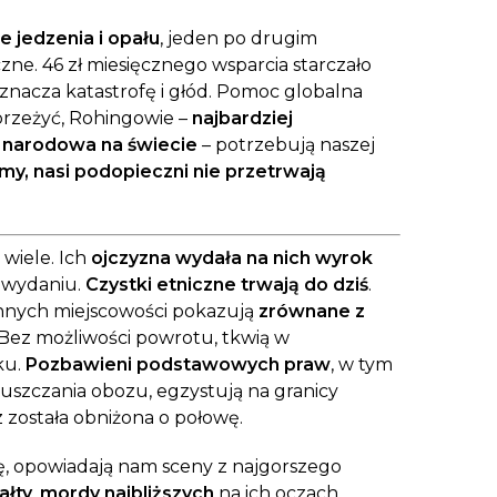
e jedzenia i opału
, jeden po drugim
e. 46 zł miesięcznego wsparcia starczało
 oznacza katastrofę i głód. Pomoc globalna
przeżyć, Rohingowie –
najbardziej
 narodowa na świecie
– potrzebują naszej
emy, nasi podopieczni nie przetrwają
 wiele. Ich
ojczyzna wydała na nich wyrok
 wydaniu.
Czystki etniczne trwają do dziś
.
zinnych miejscowości pokazują
zrównane z
 Bez możliwości powrotu, tkwią w
ku.
Pozbawieni podstawowych praw
, w tym
puszczania obozu, egzystują na granicy
z została obniżona o połowę.
, opowiadają nam sceny z najgorszego
ałty
,
mordy najbliższych
na ich oczach,