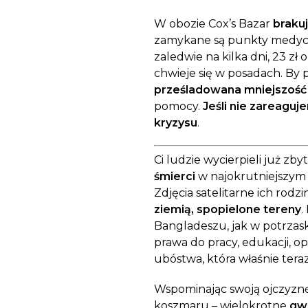
W obozie Cox’s Bazar
brakuj
zamykane są punkty medyczn
zaledwie na kilka dni, 23 zł
chwieje się w posadach. By 
prześladowana mniejszość
pomocy.
Jeśli nie zareaguj
kryzysu
.
Ci ludzie wycierpieli już zbyt
śmierci
w najokrutniejszym
Zdjęcia satelitarne ich rod
ziemią, spopielone tereny
.
Bangladeszu, jak w potrzas
prawa do pracy, edukacji, o
ubóstwa, która właśnie tera
Wspominając swoją ojczyznę
koszmaru – wielokrotne
gw