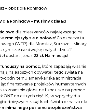
aczek dla Życia
j dziecko cierpiące z powodu
sz – obóz dla Rohingów
 i wspieraj edukację rodziców
y dla Rohingów
–
musimy działać
!
ościowe
dla mieszkańców największego na
ów
zmniejszyły się o połowę
! Co oznacza ta
owego (WFP) dla Momtaz, Surrozol i Minary
nym szałasie dwójkę małych dzieci?
6 zł dostaną teraz
23 zł. Na miesiąc!
h funduszy na pomoc
, które zapadają właśnie
ają najsłabszych obywateli tego świata na
lka tygodni temu amerykańska administracja
mując finansowanie projektów humanitarnych
iło to znacznie globalne fundusze na pomoc
ż ONZ do ostrych cięć. Kij w szprychy dla
najbiedniejszych zakątkach świata oznacza dla
e minimalnego poziomu bezpieczeństwa
.