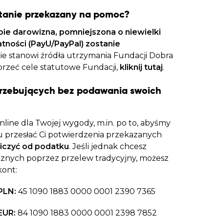
stanie przekazany na pomoc?
bie darowizna, pomniejszona o niewielki
atności (PayU/PayPal) zostanie
nie stanowi źródła utrzymania Fundacji Dobra
sprzeć cele statutowe Fundacji,
kliknij tutaj
.
rzebujących bez podawania swoich
line dla Twojej wygody, m.in. po to, abyśmy
 przesłać Ci potwierdzenia przekazanych
iczyć od podatku
. Jeśli jednak chcesz
znych poprzez przelew tradycyjny, możesz
kont:
PLN:
45 1090 1883 0000 0001 2390 7365
EUR:
84 1090 1883 0000 0001 2398 7852