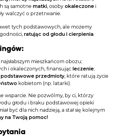
ch są samotne
matki
, osoby
okaleczone
i
siły walczyć o przetrwanie.
nawet tych podstawowych, ale możemy
godności,
ratując od głodu i cierpienia
.
ingów:
najsłabszym mieszkańcom obozu;
h i okaleczonych, finansując
leczenie
;
w
podstawowe przedmioty
, które ratują życie
eństwo
kobietom (np. latarki).
 wsparcie. Nie pozwólmy, by ci, którzy
powodu głodu i braku podstawowej opieki
ał być dla nich nadzieją, a stał się kolejnym
my na Twoją pomoc!
pytania