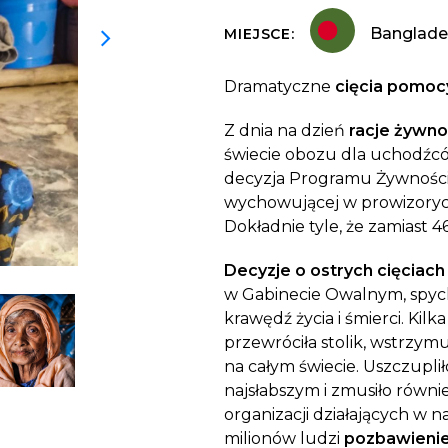
Dobroczynne24
Wiatr
Sprawdź listę miejsc, do których dociera
Zrób zakupy dla potrzebujących w
Uratu
Banglade
MIEJSCE:
Twoja pomoc
markecie z dobrymi uczynkami
głodu
Sprawozdania
Dramatyczne
cięcia pomoc
Warzywniak Charbela
Zweryfikuj, w jaki sposób wydajemy
Zrób zakupy u niewidomego Charbela i
przekazane Darowizny
Z dnia na dzień
racje żywn
wspieraj Głodnych
świecie obozu dla uchodźc
Cele statutowe
decyzja Programu Żywności
Sprawdź cele naszej organizacji
wychowującej w prowizorycz
Dokładnie tyle, że zamiast 4
Kontakt
Skontaktuj się z nami!
Decyzje o ostrych cięciac
w Gabinecie Owalnym, spych
krawędź życia i śmierci. Ki
przewróciła stolik, wstrzy
na całym świecie. Uszczupl
najsłabszym i zmusiło równie
organizacji działających w 
milionów ludzi
pozbawieni