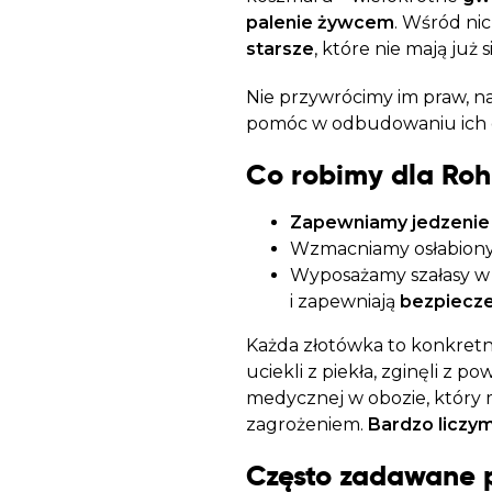
palenie żywcem
. Wśród ni
starsze
, które nie mają już 
Nie przywrócimy im praw, 
pomóc w odbudowaniu ich 
Co robimy dla Roh
Zapewniamy
jedzenie
Wzmacniamy osłabionyc
Wyposażamy szałasy 
i zapewniają
bezpiecz
Każda złotówka to konkretne
uciekli z piekła, zginęli z 
medycznej w obozie, który mi
zagrożeniem.
Bardzo liczy
Często zadawane 