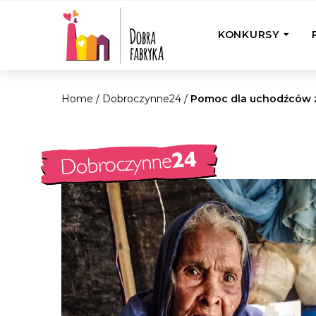
KONKURSY
Home
/
Dobroczynne24
/
Pomoc dla uchodźców 
P
Wyjedź z Na
Odwiedź jedno
działamy
Przybij 5 w 
Wyjedź do Gr
Żakowskim z 