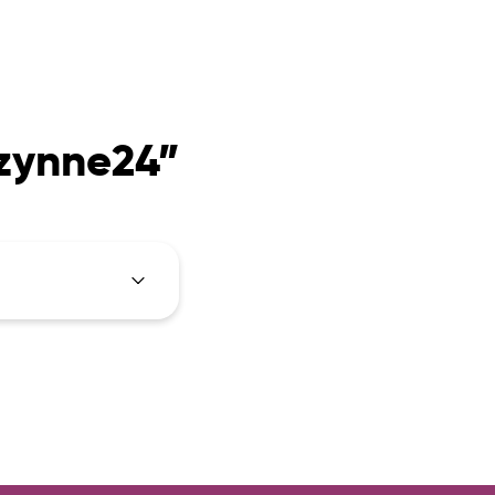
czynne24”