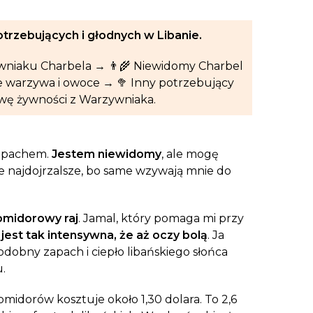
aczek dla Życia
j dziecko cierpiące z powodu
trzebujących i głodnych w Libanie.
 i wspieraj edukację rodziców
wniaku Charbela → 👨‍🌾 Niewidomy Charbel
e warzywa i owoce → 🥦 Inny potrzebujący
awę żywności z Warzywniaka.
apachem.
Jestem niewidomy
, ale mogę
e najdojrzalsze, bo same wzywają mnie do
omidorowy raj
. Jamal, który pomaga mi przy
jest tak intensywna, że aż oczy bolą
. Ja
dobny zapach i ciepło libańskiego słońca
.
omidorów kosztuje około 1,30 dolara. To 2,6