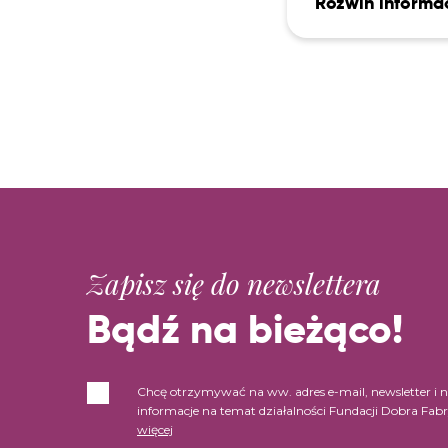
Rozwiń informa
Zapisz się do newslettera
Bądź na bieżąco!
Chcę otrzymywać na ww. adres e-mail, newsletter i 
informacje na temat działalności Fundacji Dobra Fab
więcej