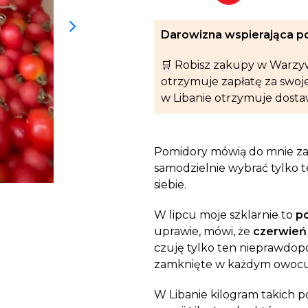
Dobroczynne24
Wiatr
Sprawdź listę miejsc, do których dociera
Zrób zakupy dla potrzebujących w
Uratu
Twoja pomoc
Darowizna wspierająca po
markecie z dobrymi uczynkami
głodu
Sprawozdania
Warzywniak Charbela
🛒 Robisz zakupy w Warzy
Zweryfikuj, w jaki sposób wydajemy
Zrób zakupy u niewidomego Charbela i
otrzymuje zapłatę za swoj
przekazane Darowizny
wspieraj Głodnych
w Libanie otrzymuje dost
Cele statutowe
Sprawdź cele naszej organizacji
Pomidory mówią do mnie z
Kontakt
samodzielnie wybrać tylko t
Skontaktuj się z nami!
siebie.
W lipcu moje szklarnie to
p
uprawie, mówi, że
czerwień 
czuję tylko ten nieprawdopo
zamknięte w każdym owocu
W Libanie kilogram takich p