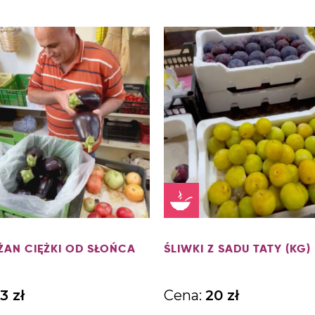
ŻAN CIĘŻKI OD SŁOŃCA
ŚLIWKI Z SADU TATY (KG)
3
zł
Cena:
20
zł