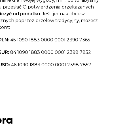
line dla Twojej wygody, m.in. po to, abyśmy
 przesłać Ci potwierdzenia przekazanych
iczyć od podatku
. Jeśli jednak chcesz
znych poprzez przelew tradycyjny, możesz
kont:
PLN:
45 1090 1883 0000 0001 2390 7365
EUR:
84 1090 1883 0000 0001 2398 7852
USD:
46 1090 1883 0000 0001 2398 7857
bra