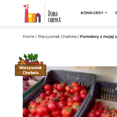
KONKURSY
Home
/
Warzywniak Charbela
/
Pomidory z mojej s
P
Wyjedź z Na
Odwiedź jedno
działamy
Przybij 5 w 
Wyjedź do Gr
Żakowskim z 