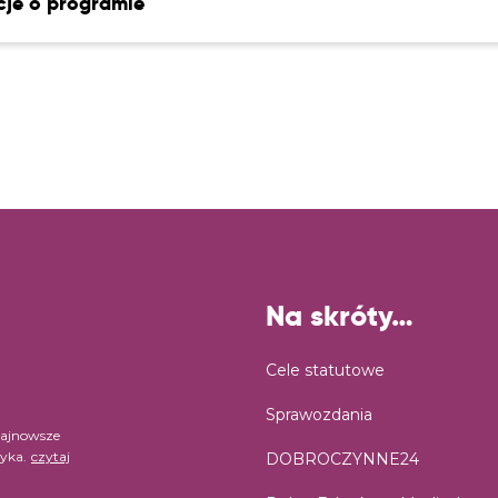
cje o programie
Na skróty…
Cele statutowe
Sprawozdania
najnowsze
ryka.
czytaj
DOBROCZYNNE24