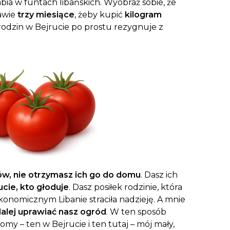
abia w funtach libańskich. Wyobraź sobie, że
awie
trzy miesiące
, żeby kupić
kilogram
 rodzin w Bejrucie po prostu rezygnuje z
w, nie otrzymasz ich go do domu
. Dasz ich
cie, kto głoduje
. Dasz posiłek rodzinie, która
onomicznym Libanie straciła nadzieję. A mnie
alej uprawiać nasz ogród
. W ten sposób
y – ten w Bejrucie i ten tutaj – mój mały,