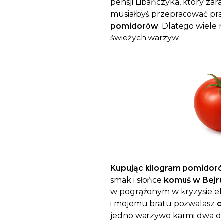
pensji Libańczyka, który zar
musiałbyś przepracować pr
pomidorów
. Dlatego wiele
świeżych warzyw.
Kupując kilogram pomidoró
smak i słońce
komuś w Bejru
w pogrążonym w kryzysie ek
i mojemu bratu pozwalasz
d
jedno warzywo karmi dwa dom