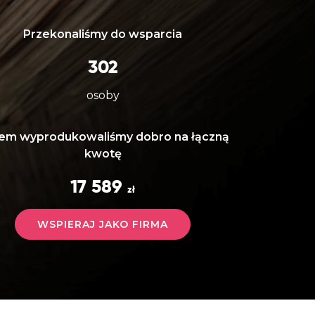
Przekonaliśmy do wsparcia
302
osoby
em wyprodukowaliśmy dobro na łączną
kwotę
17 589
zł
WSPIERAJ JAKO FIRMA