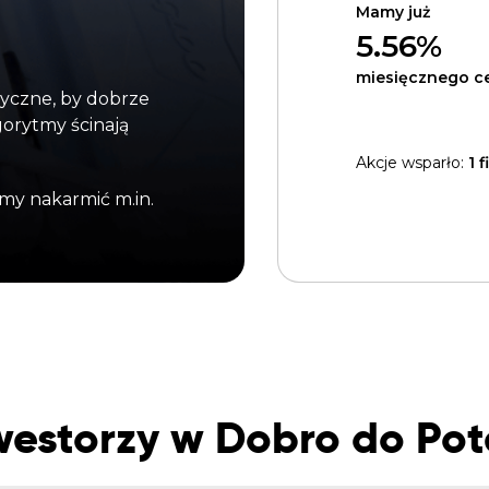
Mamy już
5.56%
miesięcznego c
tyczne, by dobrze
gorytmy ścinają
Akcje wsparło:
1 
my nakarmić m.in.
westorzy w Dobro do Pot