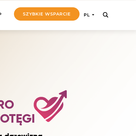
SZYBKIE WSPARCIE
P
PL
M REGULARNIE
ij nam 5!
aj efektywnie, przekazując na
c 5 zł tygodniowo
tuj Seniora
z do rodziny Seniora, wspierając
nansowo i emocjonalnie
RO
yny Aniołów
OTĘGI
raj pracę konkretnego misjonarza
ostań z nim kontakcie