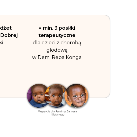
udżet
= min. 3 posiłki
Dobrej
terapeutyczne
ki
dla dzieci z chorobą
głodową
w Dem. Repa Konga