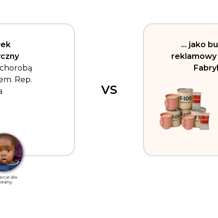
łek
… jako b
yczny
reklamowy 
 chorobą
Fabry
em. Rep.
VS
a