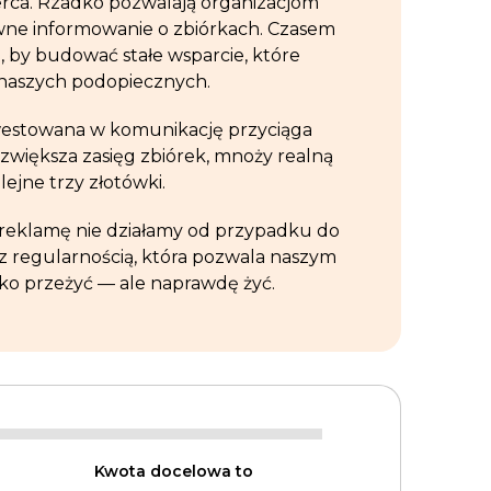
erca. Rzadko pozwalają organizacjom
wne informowanie o zbiórkach. Czasem
o, by budować stałe wsparcie, które
e naszych podopiecznych.
westowana w komunikację przyciąga
większa zasięg zbiórek, mnoży realną
ejne trzy złotówki.
w reklamę nie działamy od przypadku do
z regularnością, która pozwala naszym
ko przeżyć — ale naprawdę żyć.
Kwota docelowa to