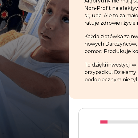
Algorytmy nie mają s
Non-Profit na efekty
się uda. Ale to za mał
ratuje zdrowie i życi
Każda złotówka zain
nowych Darczyńców, z
pomoc. Produkuje kol
To dzięki inwestycji 
przypadku. Działamy 
podopiecznym nie tyl