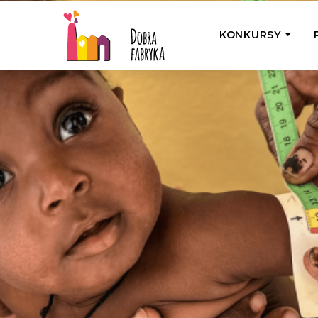
KONKURSY
P
Wyjedź z Na
Odwiedź jedno
działamy
Przybij 5 w 
Wyjedź do Gr
Żakowskim z 