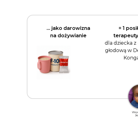
… jako darowizna
= 1 posi
na dożywianie
terapeut
dla dziecka z
głodową w D
Kong