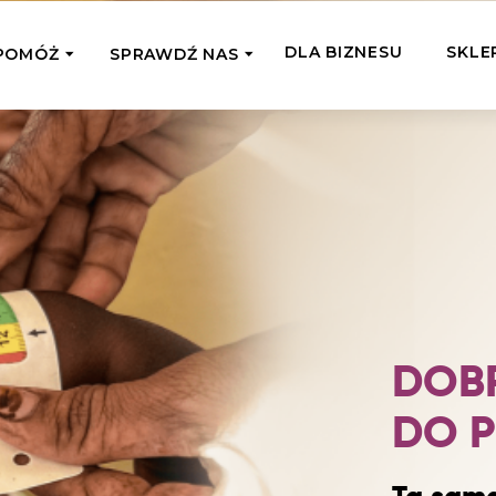
DLA BIZNESU
SKLE
POMÓŻ
SPRAWDŹ NAS
OMAGAM JEDNORAZOWO
WSPIERA
mi
Zespół Fundacji
 z miejsc, w których
Poznaj listonoszy przekazanego przez
Przekaż Kalorie
Przyb
Ciebie wsparcia
Podaruj dziecku posiłek z okazji Dnia
Pomag
7 Ogrodach
Dziecka
Jak pomagamy
pomo
ecji z Michałem
Karmimy, Leczymy, Uczymy, Dajemy
Podaruj 1,5%
Adop
Radia 357
Pracę – sprawdź co to oznacza w
Przekaż niewielką część swojego
Dołąc
praktyce
podatku naszym podopiecznym
go fi
DOB
Co już zrobiliśmy
Pilna Pomoc
Druż
Przeczytaj historie ludzi, którym już
DO P
Przekaż pomoc tam, gdzie jest teraz
Wspie
pomogliśmy
najbardziej potrzebna
i poz
Gdzie działamy