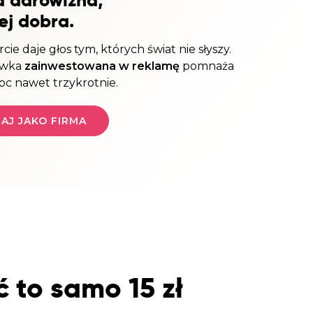
a darowizna,
aczek dla Życia
ej dobra.
j dziecko cierpiące z powodu
 i wspieraj edukację rodziców
ie daje głos tym, których świat nie słyszy.
ówka
zainwestowana w reklamę
pomnaża
c nawet trzykrotnie.
AJ JAKO FIRMA
 to samo 15 zł