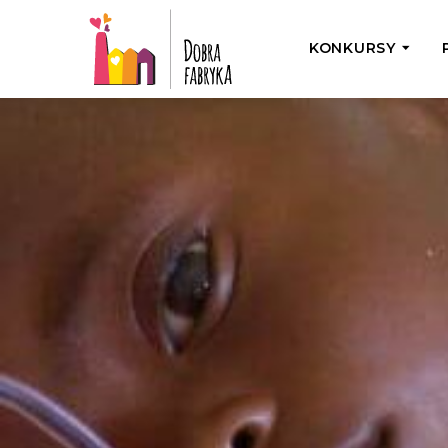
KONKURSY
P
Wyjedź z Na
Odwiedź jedno
działamy
Przybij 5 w 
Wyjedź do Gr
Żakowskim z 