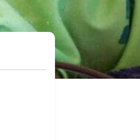
aczek dla Życia
j dziecko cierpiące z powodu
 i wspieraj edukację rodziców