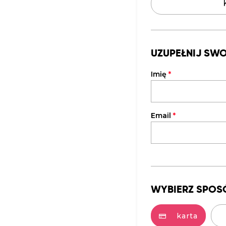
UZUPEŁNIJ SW
Imię
*
Email
*
WYBIERZ SPOS
karta