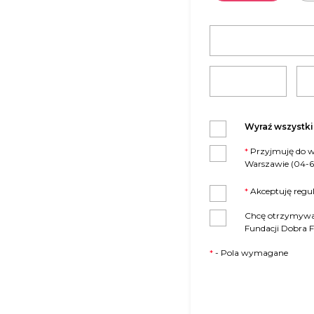
Wyraź wszystk
*
Przyjmuję do wiadomości, że administratorem moich danych osobowych jest Fundacja Dobra Fabryka z siedzibą w
Warszawie (04-69
*
Akceptuję regu
Chcę otrzymywać 
Fundacji Dobra 
*
- Pola wymagane