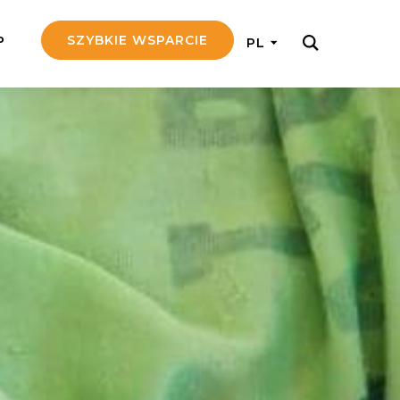
SZYBKIE WSPARCIE
P
PL
M REGULARNIE
ij nam 5!
aj efektywnie, przekazując na
c 5 zł tygodniowo
tuj Seniora
z do rodziny Seniora, wspierając
nansowo i emocjonalnie
yny Aniołów
raj pracę konkretnego misjonarza
ostań z nim kontakcie