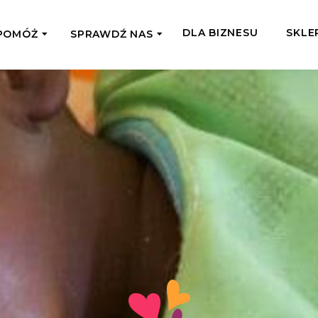
DLA BIZNESU
SKLE
POMÓŻ
SPRAWDŹ NAS
OMAGAM JEDNORAZOWO
WSPIERA
mi
Zespół Fundacji
 z miejsc, w których
Poznaj listonoszy przekazanego przez
Przekaż Kalorie
Przyb
Ciebie wsparcia
Podaruj dziecku posiłek z okazji Dnia
Pomag
7 Ogrodach
Dziecka
Jak pomagamy
pomo
ecji z Michałem
Karmimy, Leczymy, Uczymy, Dajemy
Podaruj 1,5%
Adop
Radia 357
Pracę – sprawdź co to oznacza w
Przekaż niewielką część swojego
Dołąc
praktyce
podatku naszym podopiecznym
go fi
Co już zrobiliśmy
Pilna Pomoc
Druż
Przeczytaj historie ludzi, którym już
Przekaż pomoc tam, gdzie jest teraz
Wspie
pomogliśmy
najbardziej potrzebna
i poz
Gdzie działamy