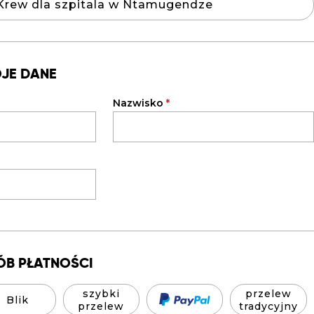
Krew dla szpitala w Ntamugendze
OJE DANE
Nazwisko
*
ÓB PŁATNOŚCI
szybki
przelew
Blik
przelew
tradycyjny