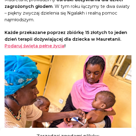
zagrożonych głodem
. W tym roku łączymy te dwa światy
– piękny zwyczaj dzielenia się Ngalakh i realną pomoc
najmłodszym.
Każde przekazane poprzez zbiórkę 15 złotych to jeden
dzień terapii dożywiającej dla dziecka w Mauretanii.
Podaruj święta pełne życia
!
Zarządzaj zgodami plików