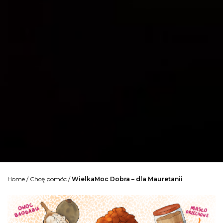
Home
/
Chcę pomóc
/
WielkaMoc Dobra – dla Mauretanii