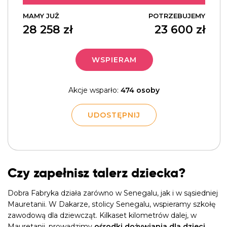
MAMY JUŻ
POTRZEBUJEMY
28 258
zł
23 600
zł
WSPIERAM
Akcje wsparło:
474 osoby
UDOSTĘPNIJ
Czy zapełnisz talerz dziecka?
Dobra Fabryka działa zarówno w Senegalu, jak i w sąsiedniej
Mauretanii. W Dakarze, stolicy Senegalu, wspieramy szkołę
zawodową dla dziewcząt. Kilkaset kilometrów dalej, w
Mauretanii, prowadzimy
ośrodki dożywiania dla dzieci