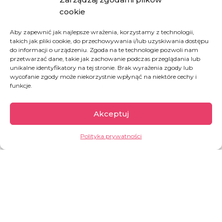
cookie
Aby zapewnić jak najlepsze wrażenia, korzystamy z technologii,
Ngalakh to symbol, który
łączy
takich jak pliki cookie, do przechowywania i/lub uzyskiwania dostępu
do informacji o urządzeniu. Zgoda na te technologie pozwoli nam
ponad podziałami religijnymi i
przetwarzać dane, takie jak zachowanie podczas przeglądania lub
geograficznymi
unikalne identyfikatory na tej stronie. Brak wyrażenia zgody lub
wycofanie zgody może niekorzystnie wpłynąć na niektóre cechy i
funkcje.
Na południe od Mauretanii, w Senegalu,
chrześcijanie i
muzułmanie od pokoleń dzielą się jednym posiłkiem
. W
Wielki Czwartek chrześcijanie przygotowują
Ngalakh
–
Akceptuj
deser z prosa, orzeszków i baobabu. Nie jedzą go sami.
Dzielą się nim z sąsiadami – bez względu na religię.
Pod
Polityka prywatności
każdą szerokością geograficzną stół i wspólne świętowanie,
jest właśnie o dzieleniu się, o podarowaniu sobie uwagi,
troski i wsparcia.
Przepis na DOBRO
Ngalakh to posiłek, w którym każdy składnik jest ważny. Ale
dopiero zebrane razem tworzą dar, którym można się