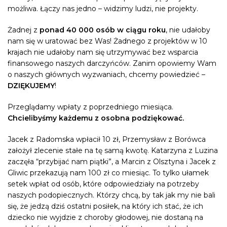
możliwa. Łączy nas jedno – widzimy ludzi, nie projekty.
Żadnej z
ponad 40 000 osób w ciągu roku
, nie udałoby
nam się w uratować bez Was! Żadnego z projektów w 10
krajach nie udałoby nam się utrzymywać bez wsparcia
finansowego naszych darczyńców. Zanim opowiemy Wam
o naszych głównych wyzwaniach, chcemy powiedzieć –
DZIĘKUJEMY
!
Przeglądamy wpłaty z poprzedniego miesiąca.
Chcielibyśmy każdemu z osobna podziękować.
Jacek z Radomska wpłacił 10 zł, Przemysław z Borówca
założył zlecenie stałe na tę samą kwotę. Katarzyna z Luzina
zaczęła “przybijać nam piątki”, a Marcin z Olsztyna i Jacek z
Gliwic przekazują nam 100 zł co miesiąc. To tylko ułamek
setek wpłat od osób, które odpowiedziały na potrzeby
naszych podopiecznych. Którzy chcą, by tak jak my nie bali
się, że jedzą dziś ostatni posiłek, na który ich stać, że ich
dziecko nie wyjdzie z choroby głodowej, nie dostaną na