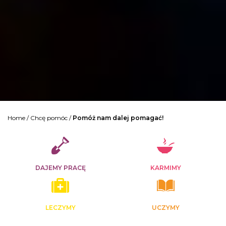
Home
/
Chcę pomóc
/
Pomóż nam dalej pomagać!
DAJEMY PRACĘ
KARMIMY
LECZYMY
UCZYMY