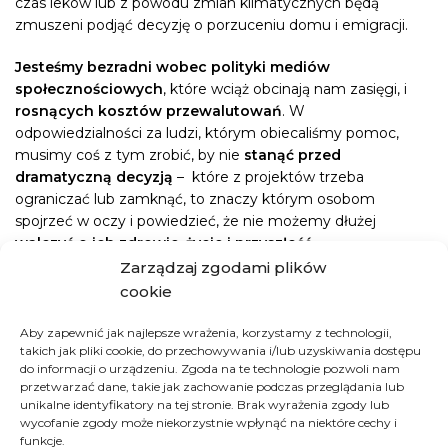
czas leków lub z powodu zmian klimatycznych będą
zmuszeni podjąć decyzję o porzuceniu domu i emigracji.
Jesteśmy bezradni wobec polityki mediów
społecznościowych
, które wciąż obcinają nam zasięgi, i
rosnących kosztów przewalutowań
. W
odpowiedzialności za ludzi, którym obiecaliśmy pomoc,
musimy coś z tym zrobić, by nie
stanąć przed
dramatyczną decyzją
– które z projektów trzeba
ograniczać lub zamknąć, to znaczy którym osobom
spojrzeć w oczy i powiedzieć, że nie możemy dłużej
walczyć o ich zdrowie, życie i przyszłość
.
Zarządzaj zgodami plików
Pora, by powiedzieć Wam o tym wprost
i prosić, byśmy
cookie
wspólnie powalczyli o to, co przez ostatnie lata razem tu z
Wami budowaliśmy. O pacjentów
jedynego w Rwandzie
Aby zapewnić jak najlepsze wrażenia, korzystamy z technologii,
hospicjum
, małych i dużych podopiecznych
ośrodka
takich jak pliki cookie, do przechowywania i/lub uzyskiwania dostępu
do informacji o urządzeniu. Zgoda na te technologie pozwoli nam
dożywiania w Kongu
, które zanim do nas trafiły,
przetwarzać dane, takie jak zachowanie podczas przeglądania lub
głodowały. Powalczmy o
rolniczy projekt w Burkina Faso
,
unikalne identyfikatory na tej stronie. Brak wyrażenia zgody lub
który karmi najbiedniejszych mieszkańców Gourcy i
wycofanie zgody może niekorzystnie wpłynąć na niektóre cechy i
odpowiada na najszybciej rozwijający się kryzys żywieniowy
funkcje.