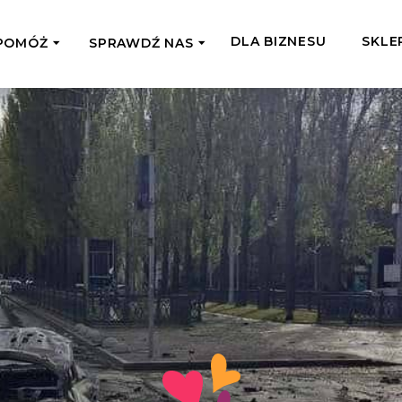
DLA BIZNESU
SKLE
POMÓŻ
SPRAWDŹ NAS
OMAGAM JEDNORAZOWO
WSPIERA
mi
Zespół Fundacji
 z miejsc, w których
Poznaj listonoszy przekazanego przez
Przekaż Kalorie
Przyb
Ciebie wsparcia
Podaruj dziecku posiłek z okazji Dnia
Pomag
7 Ogrodach
Dziecka
Jak pomagamy
pomo
ecji z Michałem
Karmimy, Leczymy, Uczymy, Dajemy
Podaruj 1,5%
Adop
Radia 357
Pracę – sprawdź co to oznacza w
Przekaż niewielką część swojego
Dołąc
praktyce
podatku naszym podopiecznym
go fi
Co już zrobiliśmy
Pilna Pomoc
Druż
Przeczytaj historie ludzi, którym już
Przekaż pomoc tam, gdzie jest teraz
Wspie
pomogliśmy
najbardziej potrzebna
i poz
Gdzie działamy