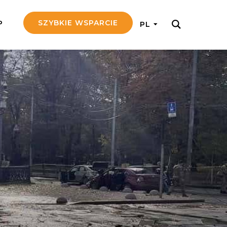
SZYBKIE WSPARCIE
P
PL
M REGULARNIE
ij nam 5!
aj efektywnie, przekazując na
c 5 zł tygodniowo
tuj Seniora
z do rodziny Seniora, wspierając
nansowo i emocjonalnie
yny Aniołów
raj pracę konkretnego misjonarza
ostań z nim kontakcie