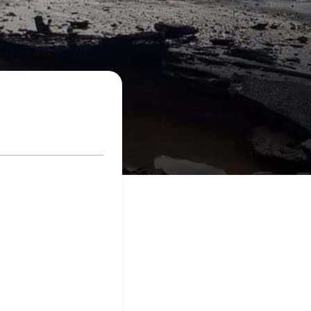
aczek dla Życia
j dziecko cierpiące z powodu
 i wspieraj edukację rodziców