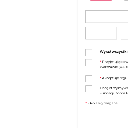
Wyraź wszystk
*
Przyjmuję do wiadomości, że administratorem moich danych osobowych jest Fundacja Dobra Fabryka z siedzibą w
Warszawie (04-69
*
Akceptuję regu
Chcę otrzymywać 
Fundacji Dobra 
*
- Pola wymagane