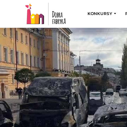
KONKURSY
P
Wyjedź z Na
Odwiedź jedno
działamy
Przybij 5 w 
Wyjedź do Gr
Żakowskim z 