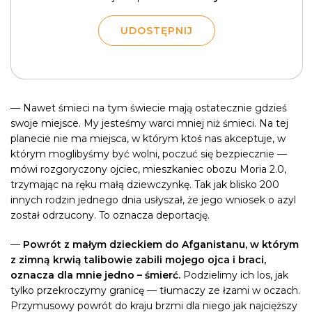
UDOSTĘPNIJ
— Nawet śmieci na tym świecie mają ostatecznie gdzieś
swoje miejsce. My jesteśmy warci mniej niż śmieci. Na tej
planecie nie ma miejsca, w którym ktoś nas akceptuje, w
którym moglibyśmy być wolni, poczuć się bezpiecznie —
mówi rozgoryczony ojciec, mieszkaniec obozu Moria 2.0,
trzymając na ręku małą dziewczynkę. Tak jak blisko 200
innych rodzin jednego dnia usłyszał, że jego wniosek o azyl
został odrzucony. To oznacza deportację.
—
Powrót z małym dzieckiem do Afganistanu, w którym
z zimną krwią talibowie zabili mojego ojca i braci,
oznacza dla mnie jedno – śmierć.
Podzielimy ich los, jak
tylko przekroczymy granicę — tłumaczy ze łzami w oczach.
Przymusowy powrót do kraju brzmi dla niego jak najcięższy