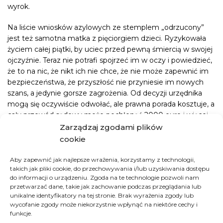
wyrok.
Na liście wniosków azylowych ze stemplem „odrzucony”
jest też samotna matka z pięciorgiem dzieci. Ryzykowała
życiem całej piątki, by uciec przed pewną śmiercią w swojej
ojczyźnie. Teraz nie potrafi spojrzeć im w oczy i powiedzieć,
że to na nic, że nikt ich nie chce, że nie może zapewnić im
bezpieczeństwa, że przyszłość nie przyniesie im nowych
szans, a jedynie gorsze zagrożenia. Od decyzji urzędnika
mogą się oczywiście odwołać, ale prawna porada kosztuje, a
cały przewód sądowy może pochłonąć 2000 euro i więcej.
To pieniądze, których nikt z nich nie ma.
Zarządzaj zgodami plików
cookie
Wyraźnie zmienia się podejście władz do mieszkańców
obozu na wyspie Lesvos. Coraz częściej testują nowe
Aby zapewnić jak najlepsze wrażenia, korzystamy z technologii,
sposoby na to, by ustabilizować sytuację. Bilet powrotny do
takich jak pliki cookie, do przechowywania i/lub uzyskiwania dostępu
do informacji o urządzeniu. Zgoda na te technologie pozwoli nam
domu dla przybyszów jest teraz jednym z pomysłów, by w
przetwarzać dane, takie jak zachowanie podczas przeglądania lub
kwestii migracji osiągnąć sukces. Pozorny, księgowy sukces,
unikalne identyfikatory na tej stronie. Brak wyrażenia zgody lub
niesie ze sobą jednak rozrywające serce dramaty ludzi
wycofanie zgody może niekorzystnie wpłynąć na niektóre cechy i
kryjących się za tymi liczbami.
funkcje.