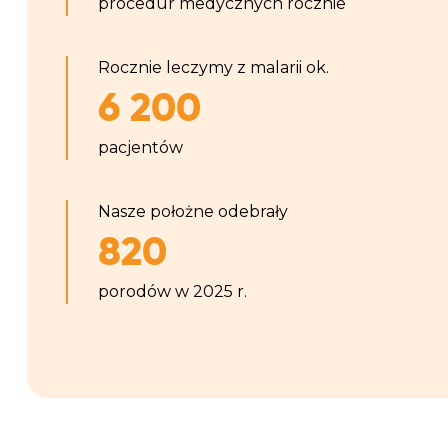
procedur medycznych rocznie
Rocznie leczymy z malarii ok.
6 200
pacjentów
Nasze położne odebrały
820
porodów w 2025 r.