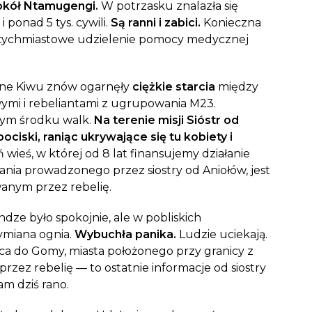
okół Ntamugengi.
W potrzasku znalazła się
 ponad 5 tys. cywili.
Są ranni i zabici.
Konieczna
natychmiastowe udzielenie pomocy medycznej
cne Kiwu znów ogarnęły
ciężkie starcia
między
wymi i rebeliantami z ugrupowania M23.
ym środku walk.
Na terenie misji Sióstr od
ciski, raniąc ukrywające się tu kobiety i
wieś, w której od 8 lat finansujemy działanie
iania prowadzonego przez siostry od Aniołów, jest
wanym przez rebelię.
ze było spokojnie, ale w pobliskich
ymiana ognia.
Wybuchła panika.
Ludzie uciekają.
a do Gomy, miasta położonego przy granicy z
przez rebelię — to ostatnie informacje od siostry
am dziś rano.