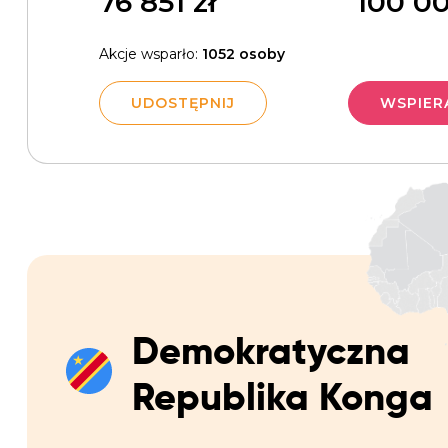
76 851
zł
100 0
Akcje wsparło:
1052 osoby
UDOSTĘPNIJ
WSPIER
Demokratyczna
Republika Konga