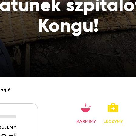
atunek szpital
Dobroczynne24
Wiatr
Sprawdź listę miejsc, do których dociera
Zrób zakupy dla potrzebujących w
Uratu
Twoja pomoc
markecie z dobrymi uczynkami
głodu
Kongu!
Sprawozdania
Warzywniak Charbela
Zweryfikuj, w jaki sposób wydajemy
Zrób zakupy u niewidomego Charbela i
przekazane Darowizny
wspieraj Głodnych
Cele statutowe
Sprawdź cele naszej organizacji
Kontakt
Skontaktuj się z nami!
ongu!
KARMIMY
LECZYMY
BUJEMY