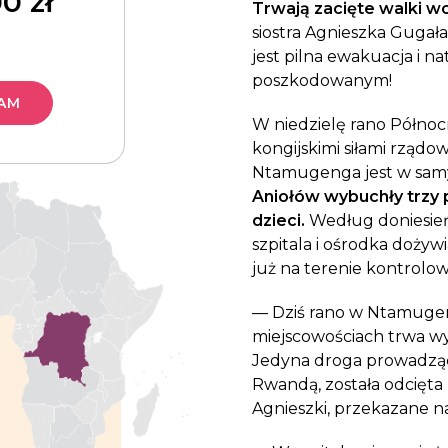
00
zł
Trwają zacięte walki w
siostra Agnieszka Gugała i
jest pilna ewakuacja i 
poszkodowanym!
AM
W niedzielę rano Półno
kongijskimi siłami rządo
Ntamugenga jest w sam
Aniołów wybuchły trzy po
dzieci.
Według doniesień 
szpitala i ośrodka dożyw
już na terenie kontrolo
— Dziś rano w Ntamugend
miejscowościach trwa w
Jedyna droga prowadząc
Rwandą, została odcięta 
Agnieszki, przekazane n