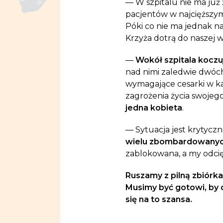
— W szpitalu nie ma już
pacjentów w najcięższym
Póki co nie ma jednak n
Krzyża dotrą do naszej w
—
Wokół szpitala koczuj
nad nimi zaledwie dwóch 
wymagające cesarki w każ
zagrożenia życia swojego 
jedna kobieta
.
— Sytuacja jest krytyczn
wielu zbombardowanych
zablokowana, a my odcięc
Ruszamy z pilną zbiórk
Musimy być gotowi, by 
się na to szansa.