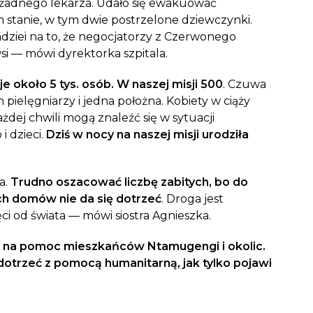
 żadnego lekarza. Udało się ewakuować
 stanie, w tym dwie postrzelone dziewczynki.
adziei na to, że negocjatorzy z Czerwonego
si — mówi dyrektorka szpitala.
e około 5 tys. osób. W naszej misji 500
. Czuwa
pielęgniarzy i jedna położna. Kobiety w ciąży
dej chwili mogą znaleźć się w sytuacji
i dzieci.
Dziś w nocy na naszej misji urodziła
a.
Trudno oszacować liczbę zabitych, bo do
 domów nie da się dotrzeć
. Droga jest
i od świata — mówi siostra Agnieszka.
a na pomoc mieszkańców Ntamugengi i okolic.
dotrzeć z pomocą humanitarną, jak tylko pojawi