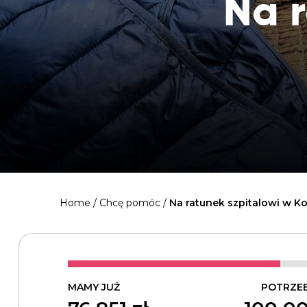
Na r
Home
/
Chcę pomóc
/
Na ratunek szpitalowi w K
MAMY JUŻ
POTRZE