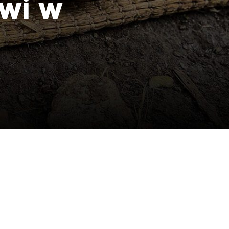
owi w
aczek dla Życia
j dziecko cierpiące z powodu
 i wspieraj edukację rodziców