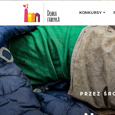
KONKURSY
P
Wyjedź z Na
Odwiedź jedno
działamy
Przybij 5 w 
Wyjedź do Gr
Żakowskim z 
PRZEZ ŚR