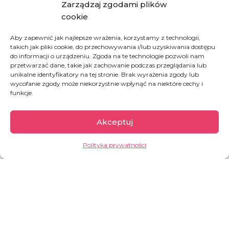
Zarządzaj zgodami plików
cookie
Email
*
Aby zapewnić jak najlepsze wrażenia, korzystamy z technologii,
takich jak pliki cookie, do przechowywania i/lub uzyskiwania dostępu
do informacji o urządzeniu. Zgoda na te technologie pozwoli nam
przetwarzać dane, takie jak zachowanie podczas przeglądania lub
unikalne identyfikatory na tej stronie. Brak wyrażenia zgody lub
wycofanie zgody może niekorzystnie wpłynąć na niektóre cechy i
funkcje.
WYBIERZ SPOSÓB PŁATNOŚCI
zlecenie stałe z
Akceptuj
karta
banku
Polityka prywatności
Wyraź wszystkie zgody