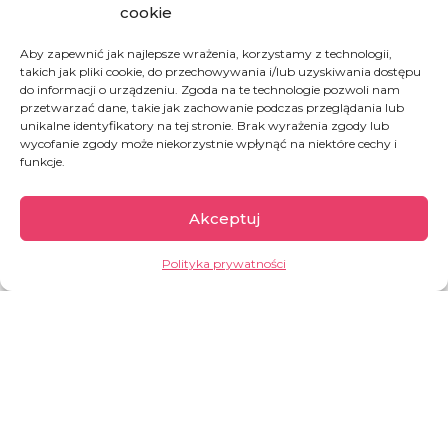
cookie
Aby zapewnić jak najlepsze wrażenia, korzystamy z technologii,
W 2015 przez greckie wyspy przeszło 856 tys.
takich jak pliki cookie, do przechowywania i/lub uzyskiwania dostępu
osób, a w 2017 i 2018 już tylko niecałe 30 tys.
do informacji o urządzeniu. Zgoda na te technologie pozwoli nam
(według UNHCR). Ale już 2019 rok przyniósł
przetwarzać dane, takie jak zachowanie podczas przeglądania lub
wzrost – ponad 60 000 nowoprzybyłych.
unikalne identyfikatory na tej stronie. Brak wyrażenia zgody lub
wycofanie zgody może niekorzystnie wpłynąć na niektóre cechy i
Praktyka pokazuje, że na Lesbos można utknąć
funkcje.
na dobre kilka lat. Nikos i Katerina prowadzą na
wyspie małą restaurację, w której każdy
uchodźca może poczuć się jak w domu i za
Akceptuj
darmo zjeść posiłek.
Polityka prywatności
GARŚĆ INFORMACJI:
pod koniec 2024 r. w obozie na
greckiej na wyspie Lesbos było prawie
4 0
00 uchodźców, blisko 28% z nich
to dzieci.