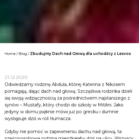
Home
/
Blog
/
Zbudujmy Dach nad Głową dla uchodźcy z Lesvos
21.12.2020
Odwiedzamy rodzinę Abdula, której Katerina z Nikosem
pomagają, dając dach nad głową. Szczęśliwa rodzinka dzieli
się swoją wdzięcznością za pośrednictwem najstarszego z
synów – Mustafy, który chodzi do szkoły w Mitilini. Jako
jedyny w domu pięknie mówi już po grecku i dumnie
występuje dziś w roli tłumacza.
Gdyby nie pomoc w zapewnieniu dachu nad głową, ta
sześcioosobowa rodzina mieszkałaby dziś na ulicy. Wszyscy