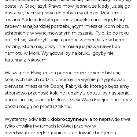
dostali w Grecji azyl. Prawo mówi jednak, że kiedy już się go
dostanie, traci się prawo do pobytu w obozie. Rok temu
rodzina Abdula dostała pomoc z projektu unijnego, który
zapewniał najbardziej potrzebującym mieszkańcom obozu
schronienie w wynajmowanym mieszaniu. Tyle, że po roku
projekt się skończył i unijna pomoc zamieniła się w horror
rodziny, która mając azyl, nie miała już prawa nawet do
namiotu w Morii. Wylądowaliby na bruku, gdyby nie
Katerina z Nikosem.
Wasza przedświąteczna pomoc może zmienić historię
kolejnych takich rodzin. Chcemy na wyspie przygotować
pierwsze mieszkanie Dobrej Fabryki, do którego będziemy
stopniowo przenosić kolejne rodziny z obozu, by następnie
pomóc im się usamodzielnić. Dzięki Wam kolejne namioty z
obozu mogą po prostu zniknąć.
Wystarczy odwiedzić
dobroczynne24
,
a to naprawdę trwa
tylko chwilkę i w ramach krótkiej przerwy w
przedświątecznej krzątaninie ufundować choć jedną