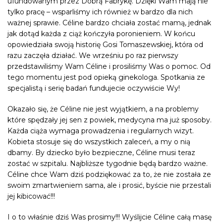
ufundowanym przez Dobrą Fabrykę. Dzięki Wam mają nie
tylko pracę – wsparliśmy ich również w bardzo dla nich
ważnej sprawie. Céline bardzo chciała zostać mamą, jednak
jak dotąd każda z ciąż kończyła poronieniem. W końcu
opowiedziała swoją historię Gosi Tomaszewskiej, która od
razu zaczęła działać. We wrześniu po raz pierwszy
przedstawiliśmy Wam Céline i prosiliśmy Was o pomoc. Od
tego momentu jest pod opieką ginekologa. Spotkania ze
specjalistą i serię badań fundujecie oczywiście Wy!
Okazało się, że Céline nie jest wyjątkiem, a na problemy
które spędzały jej sen z powiek, medycyna ma już sposoby.
Każda ciąża wymaga prowadzenia i regularnych wizyt.
Kobieta stosuje się do wszystkich zaleceń, a my o nią
dbamy. By dziecko było bezpieczne, Céline musi teraz
zostać w szpitalu. Najbliższe tygodnie będą bardzo ważne.
Céline chce Wam dziś podziękować za to, że nie została ze
swoim zmartwieniem sama, ale i prosić, byście nie przestali
jej kibicować!!!
I o to właśnie dziś Was prosimy!!! Wyślijcie Céline całą masę