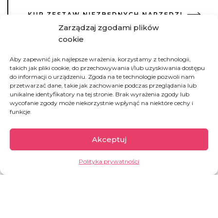
KUP ZESTAW NIEZBĘDNYCH NARZĘDZI
Zarządzaj zgodami plików
cookie
Aby zapewnić jak najlepsze wrażenia, korzystamy z technologii,
takich jak pliki cookie, do przechowywania i/lub uzyskiwania dostępu
Burkina Faso
do informacji o urządzeniu. Zgoda na te technologie pozwoli nam
przetwarzać dane, takie jak zachowanie podczas przeglądania lub
unikalne identyfikatory na tej stronie. Brak wyrażenia zgody lub
wycofanie zgody może niekorzystnie wpłynąć na niektóre cechy i
funkcje.
Według ONZ to jeden z najsłabiej rozwiniętych
krajów na świecie. Charakteryzuje się jednym z
najniższych wskaźników rozwoju społecznego
Akceptuj
HDI (Human Development Index). Wynosi on
0,459
, co sprawia, że Burkina Faso zajmuje
186.
Polityka prywatności
miejsce na liście 193 krajów
.
GARŚĆ INFORMACJI: