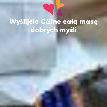
Wyślijcie Céline całą masę
dobrych myśli