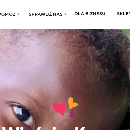
DLA BIZNESU
SKLE
POMÓŻ
SPRAWDŹ NAS
OMAGAM JEDNORAZOWO
WSPIERA
mi
Zespół Fundacji
 z miejsc, w których
Poznaj listonoszy przekazanego przez
Przekaż Kalorie
Przyb
Ciebie wsparcia
Podaruj dziecku posiłek z okazji Dnia
Pomag
7 Ogrodach
Dziecka
Jak pomagamy
pomo
ecji z Michałem
Karmimy, Leczymy, Uczymy, Dajemy
Podaruj 1,5%
Adop
Radia 357
Pracę – sprawdź co to oznacza w
Przekaż niewielką część swojego
Dołąc
praktyce
podatku naszym podopiecznym
go fi
Co już zrobiliśmy
Pilna Pomoc
Druż
Przeczytaj historie ludzi, którym już
Przekaż pomoc tam, gdzie jest teraz
Wspie
pomogliśmy
najbardziej potrzebna
i poz
Gdzie działamy