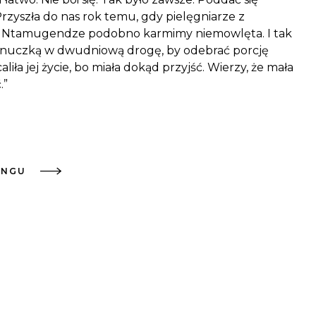
rzyszła do nas rok temu, gdy pielęgniarze z
e w Ntamugendze podobno karmimy niemowlęta. I tak
 wnuczką w dwudniową drogę, by odebrać porcję
iła jej życie, bo miała dokąd przyjść. Wierzy, że mała
.”
ONGU