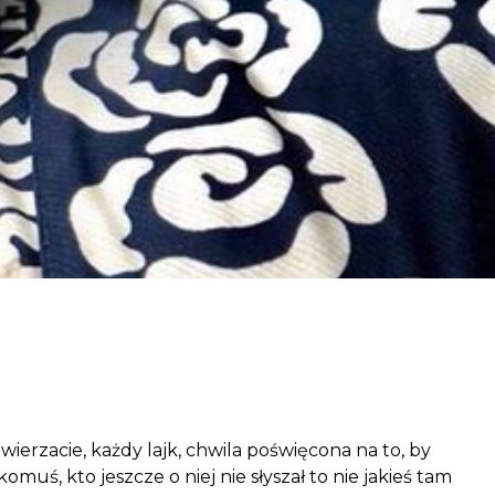
aczek dla Życia
j dziecko cierpiące z powodu
 i wspieraj edukację rodziców
ierzacie, każdy lajk, chwila poświęcona na to, by
muś, kto jeszcze o niej nie słyszał to nie jakieś tam