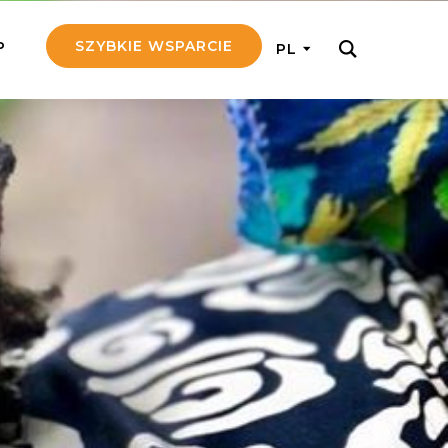
SZYBKIE WSPARCIE
P
PL
M REGULARNIE
ij nam 5!
aj efektywnie, przekazując na
c 5 zł tygodniowo
tuj Seniora
z do rodziny Seniora, wspierając
nansowo i emocjonalnie
yny Aniołów
raj pracę konkretnego misjonarza
ostań z nim kontakcie