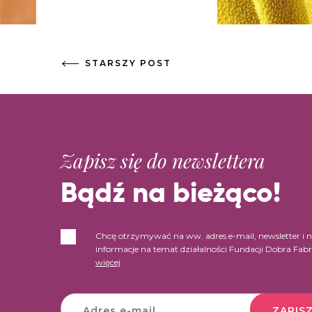
STARSZY POST
Zapisz się do newslettera
Bądź na bieżąco!
Chcę otrzymywać na ww. adres e-mail, newsletter i 
informacje na temat działalności Fundacji Dobra Fab
więcej
ZAPISZ