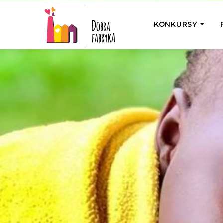
KONKURSY
P
Wyjedź z Na
Odwiedź jedno
działamy
Przybij 5 w 
Wyjedź do Gr
Żakowskim z 