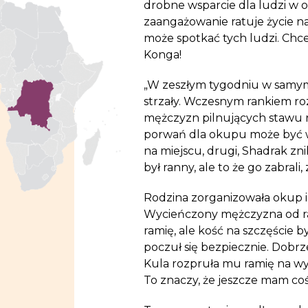
drobne wsparcie dla ludzi w 
zaangażowanie ratuje życie na p
może spotkać tych ludzi. Chcec
Konga!
„W zeszłym tygodniu w samy
strzały. Wczesnym rankiem roz
mężczyzn pilnujących stawu 
porwań dla okupu może być ws
na miejscu, drugi, Shadrak zn
był ranny, ale to że go zabrali, 
Rodzina zorganizowała okup i
Wycieńczony mężczyzna od razu
ramię, ale kość na szczęście b
poczuł się bezpiecznie. Dobrz
Kula rozpruła mu ramię na wys
To znaczy, że jeszcze mam co