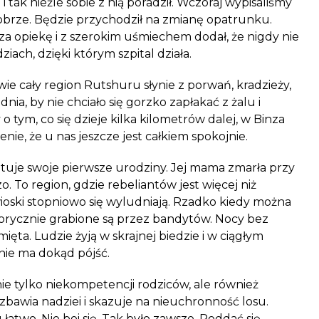
i tak nieźle sobie z nią poradził. Wczoraj wypisaliśmy
dobrze. Będzie przychodził na zmianę opatrunku.
a opiekę i z szerokim uśmiechem dodał, że nigdy nie
iach, dzięki którym szpital działa.
ie cały region Rutshuru słynie z porwań, kradzieży,
ia, by nie chciało się gorzko zapłakać z żalu i
 o tym, co się dzieje kilka kilometrów dalej, w Binza
nie, że u nas jeszcze jest całkiem spokojnie.
iętuje swoje pierwsze urodziny. Jej mama zmarła przy
. To region, gdzie rebeliantów jest więcej niż
ioski stopniowo się wyludniają. Rzadko kiedy można
torycznie grabione są przez bandytów. Nocy bez
ięta. Ludzie żyją w skrajnej biedzie i w ciągłym
nie ma dokąd pójść.
ie tylko niekompetencji rodziców, ale również
ozbawia nadziei i skazuje na nieuchronność losu.
u łatwo. Nie boi się. Tak było zawsze. Poddać się