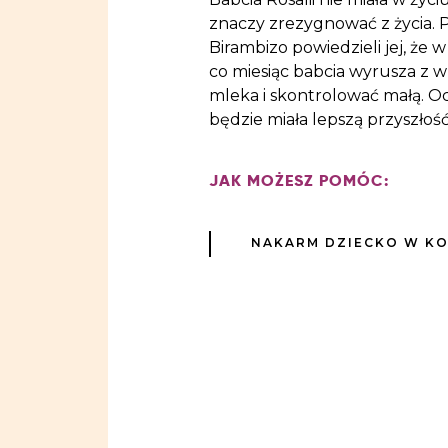
znaczy zrezygnować z życia. P
Birambizo powiedzieli jej, ż
co miesiąc babcia wyrusza z
mleka i skontrolować małą. Ocal
będzie miała lepszą przyszłość
JAK MOŻESZ POMÓC:
NAKARM DZIECKO W K