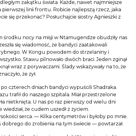
odległym zakątku świata. Każde, nawet najmniejsze
ierwszej linii frontu. Robicie najlepszą rzecz, jaka
ie się przekonać? Posłuchajcie siostry Agnieszki z
m środku nocy na misji w Ntamugendze obud
ziły nas
eszła się wiadomość, że bandyci zaatakowali
rybnego. W Kongu powodem do strzelaniny i
zystko. Stawu pilnowało dwóch braci. Jeden zginął
iknął wraz z porywaczami. Ślady wskazywały na to, że
znaczyło, że żył.
 po czterech dniach bandyci wypuścili Shadraka.
 trafił do naszego szpitala. Miał przestrzelone
yła nietknięta. U nas po raz pierwszy od wielu dni
e wiedział, że cudem uszedł z życiem.
okości serca. — Kilka centymetrów i byłoby po mnie.
ś dobrego do zrobienia na tym świecie — powtarzał.