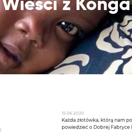
Wieści z Konga
Dobroczynne24
Wiatr
Sprawdź listę miejsc, do których dociera
Zrób zakupy dla potrzebujących w
Uratu
Twoja pomoc
markecie z dobrymi uczynkami
głodu
Sprawozdania
Warzywniak Charbela
Zweryfikuj, w jaki sposób wydajemy
Zrób zakupy u niewidomego Charbela i
przekazane Darowizny
wspieraj Głodnych
Cele statutowe
Sprawdź cele naszej organizacji
Kontakt
Skontaktuj się z nami!
15.06.2020
Każda złotówka, którą nam pow
powiedzieć o Dobrej Fabryce ko