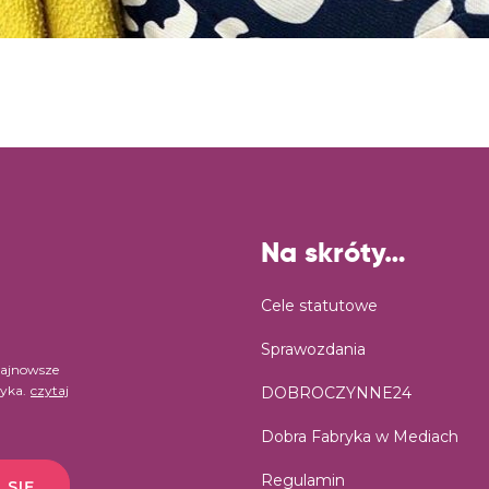
Na skróty…
Cele statutowe
Sprawozdania
najnowsze
ryka.
czytaj
DOBROCZYNNE24
Dobra Fabryka w Mediach
Regulamin
 SIĘ