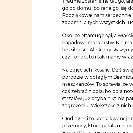
Trauma zostanie na długo, ale 
go do domu, bo rana goi się 
Podziękował nam serdecznie z
zapomni o tych wszystkich ludz
Okolice Ntamugengi, a właściw
napadów i morderstw. Nie ma dn
bezsilności. Ale kiedy słyszymy
czy Tongo, to i tak mamy wraże
Na zdjęciach Rosalie. Dziś św
porodzie w odległym Birambizo
mieszkańców. To sprawia, że w
coś zebrać z pola, bo pola no
strzałów już chyba nikt nie pam
zagrożeniu. Większość z nich 
Głód dzieci to konsekwencja n
przemocy, która paraliżuje, p
Babcia Rosalii nie miała w życi