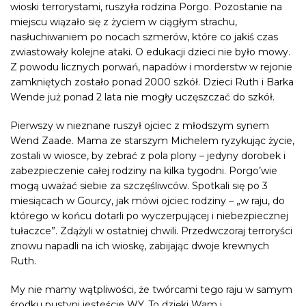
wioski terrorystami, ruszyła rodzina Porgo. Pozostanie na
miejscu wiązało się z życiem w ciągłym strachu,
nasłuchiwaniem po nocach szmerów, które co jakiś czas
zwiastowały kolejne ataki. O edukacji dzieci nie było mowy.
Z powodu licznych porwań, napadów i morderstw w rejonie
zamkniętych zostało ponad 2000 szkół. Dzieci Ruth i Barka
Wende już ponad 2 lata nie mogły uczęszczać do szkół.
Pierwszy w nieznane ruszył ojciec z młodszym synem
Wend Zaade. Mama ze starszym Michelem ryzykując życie,
zostali w wiosce, by zebrać z pola plony – jedyny dorobek i
zabezpieczenie całej rodziny na kilka tygodni. Porgo’wie
mogą uważać siebie za szczęśliwców. Spotkali się po 3
miesiącach w Gourcy, jak mówi ojciec rodziny – „w raju, do
którego w końcu dotarli po wyczerpującej i niebezpiecznej
tułaczce”. Zdążyli w ostatniej chwili. Przedwczoraj terroryści
znowu napadli na ich wioskę, zabijając dwoje krewnych
Ruth.
My nie mamy wątpliwości, że twórcami tego raju w samym
środku pustyni jesteście WY. To dzięki Wam i