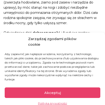
(zwierzęta hodowlane, ziarno pod zasiew i narzędzia do
uprawy), by móc stanąć na nogi i zdobyć niezbędne
umiejętności do pomnażania otrzymanych dóbr. Dziś cała
rodzina spokojnie zasypia, nie zrywając się ze strachem w
środku nocny, gdy tylko usłyszą szmer.
Odwiedzając dziś
dobroczynne24
i fundując zestaw
narzędzi do naszego ogrodu lub cegiełkę na jego
Zarządzaj zgodami plików
rozbudowę, przywracacie naszym podopiecznym –
cookie
mieszkańcom jednego z najbiedniejszych krajów świata, w
którym 44% populacji żyje poniżej granicy ubóstwa, za
Aby zapewnić jak najlepsze wrażenia, korzystamy z technologii,
mniej niż 5 zł dziennie – nadzieję na godne życie. Dla tych
takich jak pliki cookie, do przechowywania i/lub uzyskiwania dostępu
do informacji o urządzeniu. Zgoda na te technologie pozwoli nam
konkretnych ludzi to znaczy wszystko!
przetwarzać dane, takie jak zachowanie podczas przeglądania lub
unikalne identyfikatory na tej stronie. Brak wyrażenia zgody lub
wycofanie zgody może niekorzystnie wpłynąć na niektóre cechy i
JAK MOŻESZ POMÓC:
funkcje.
KUP CEGIEŁKĘ DO OGRODU
Akceptuj
PODARUJ ZESTAW NARZĘDZI DO OGRODU
Polityka prywatności