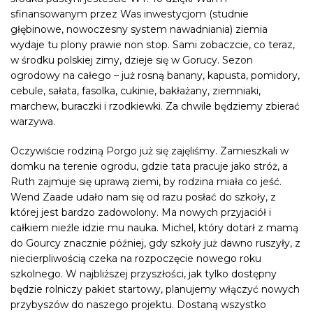
sfinansowanym przez Was inwestycjom (studnie
głębinowe, nowoczesny system nawadniania) ziemia
wydaje tu plony prawie non stop. Sami zobaczcie, co teraz,
w środku polskiej zimy, dzieje się w Gorucy. Sezon
ogrodowy na całego – już rosną banany, kapusta, pomidory,
cebule, sałata, fasolka, cukinie, bakłażany, ziemniaki,
marchew, buraczki i rzodkiewki. Za chwile będziemy zbierać
warzywa.
Oczywiście rodziną Porgo już się zajęliśmy. Zamieszkali w
domku na terenie ogrodu, gdzie tata pracuje jako stróż, a
Ruth zajmuje się uprawą ziemi, by rodzina miała co jeść.
Wend Zaade udało nam się od razu posłać do szkoły, z
której jest bardzo zadowolony. Ma nowych przyjaciół i
całkiem nieźle idzie mu nauka. Michel, który dotarł z mamą
do Gourcy znacznie później, gdy szkoły już dawno ruszyły, z
niecierpliwością czeka na rozpoczęcie nowego roku
szkolnego. W najbliższej przyszłości, jak tylko dostępny
będzie rolniczy pakiet startowy, planujemy włączyć nowych
przybyszów do naszego projektu. Dostaną wszystko