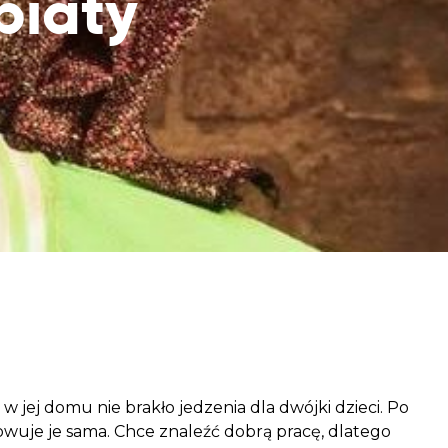
biaty
aczek dla Życia
j dziecko cierpiące z powodu
 i wspieraj edukację rodziców
w jej domu nie brakło jedzenia dla dwójki dzieci. Po
owuje je sama. Chce znaleźć dobrą pracę, dlatego