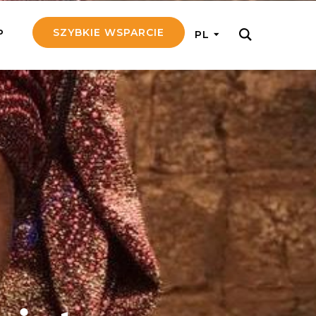
SZYBKIE WSPARCIE
P
PL
M REGULARNIE
ij nam 5!
aj efektywnie, przekazując na
c 5 zł tygodniowo
tuj Seniora
z do rodziny Seniora, wspierając
nansowo i emocjonalnie
yny Aniołów
raj pracę konkretnego misjonarza
ostań z nim kontakcie