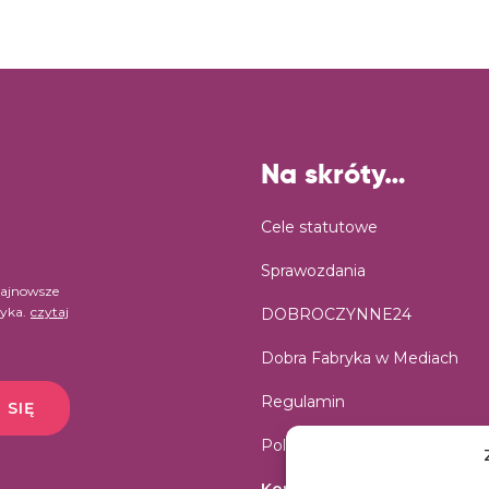
Na skróty…
Cele statutowe
Sprawozdania
najnowsze
ryka.
czytaj
DOBROCZYNNE24
Dobra Fabryka w Mediach
Regulamin
 SIĘ
Polityka prywatności