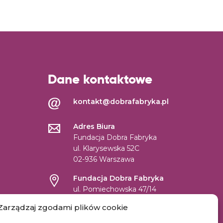
Dane kontaktowe
kontakt@dobrafabryka.pl
Adres Biura
Fundacja Dobra Fabryka
ul. Klarysewska 52C
02-936 Warszawa
Fundacja Dobra Fabryka
ul. Pomiechowska 47/14
04-694 Warszawa
Zarządzaj zgodami plików cookie
NIP: 9522131059