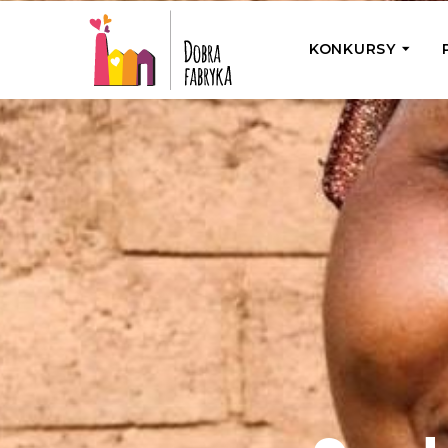
KONKURSY
P
Wyjedź z Na
Odwiedź jedno
działamy
Przybij 5 w 
Wyjedź do Gr
Żakowskim z 