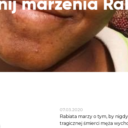
nij marzenia Ra
Dobroczynne24
Wiatr
Sprawdź listę miejsc, do których dociera
Zrób zakupy dla potrzebujących w
Uratu
Twoja pomoc
markecie z dobrymi uczynkami
głodu
Sprawozdania
Warzywniak Charbela
Zweryfikuj, w jaki sposób wydajemy
Zrób zakupy u niewidomego Charbela i
przekazane Darowizny
wspieraj Głodnych
Cele statutowe
Sprawdź cele naszej organizacji
Kontakt
Skontaktuj się z nami!
07.03.2020
Rabiata marzy o tym, by nigdy 
tragicznej śmierci męża wych