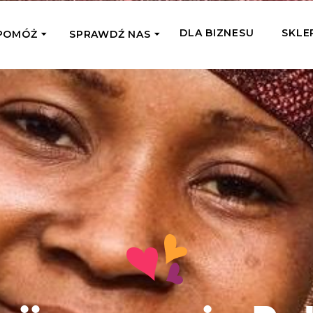
DLA BIZNESU
SKLE
POMÓŻ
SPRAWDŹ NAS
OMAGAM JEDNORAZOWO
WSPIERA
mi
Zespół Fundacji
 z miejsc, w których
Poznaj listonoszy przekazanego przez
Przekaż Kalorie
Przyb
Ciebie wsparcia
Podaruj dziecku posiłek z okazji Dnia
Pomag
7 Ogrodach
Dziecka
Jak pomagamy
pomo
ecji z Michałem
Karmimy, Leczymy, Uczymy, Dajemy
Podaruj 1,5%
Adop
Radia 357
Pracę – sprawdź co to oznacza w
Przekaż niewielką część swojego
Dołąc
praktyce
podatku naszym podopiecznym
go fi
Co już zrobiliśmy
Pilna Pomoc
Druż
Przeczytaj historie ludzi, którym już
Przekaż pomoc tam, gdzie jest teraz
Wspie
pomogliśmy
najbardziej potrzebna
i poz
Gdzie działamy