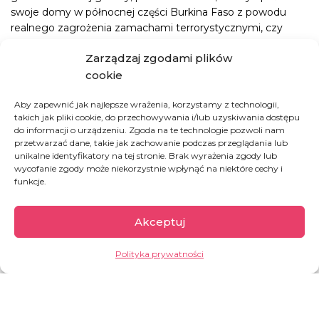
swoje domy w północnej części Burkina Faso z powodu
realnego zagrożenia zamachami terrorystycznymi, czy
wciąż nieopanowana epidemia eboli we wschodnich
Zarządzaj zgodami plików
prowincjach Demokratycznej Republiki Konga, to tylko
cookie
niektóre z problemów, jakim na co dzień stawiamy czoła.
Wiemy jednak, że jeśli nie byłoby nas (czyli Was), nikt inny
Aby zapewnić jak najlepsze wrażenia, korzystamy z technologii,
takich jak pliki cookie, do przechowywania i/lub uzyskiwania dostępu
by im nie pomógł. Produkujemy dobro, bo wierzymy, że
do informacji o urządzeniu. Zgoda na te technologie pozwoli nam
działając razem, zła na świecie ubywa.
przetwarzać dane, takie jak zachowanie podczas przeglądania lub
unikalne identyfikatory na tej stronie. Brak wyrażenia zgody lub
Bądźcie zdrowi i uważajcie na siebie! Nigdy nie rezygnujmy
wycofanie zgody może niekorzystnie wpłynąć na niektóre cechy i
z solidarności z najsłabszymi. Zainteresujmy się starszymi
funkcje.
sąsiadami, sprawdźmy czy niczego im nie potrzeba.
Bądźmy wrażliwi i wyrozumiali dla siebie nawzajem.
Akceptuj
Pamiętajmy o tych, którzy źle się mają, nawet jeśli dzielą
nas tysiące kilometrów.
Polityka prywatności
Na zdjęciu mała Julienne, która właśnie wychodzi z malarii.
Jest bezpieczna i już prawie zdrowa. Malaria szaleje i mamy
jej w szpitalu bardzo dużo. Deszczowa pora roku zwykle