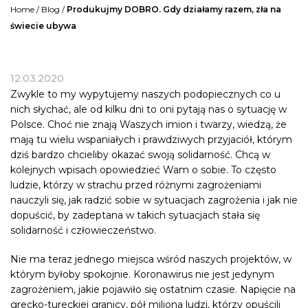
Home
/
Blog
/
Produkujmy DOBRO. Gdy działamy razem, zła na
świecie ubywa
12.03.2020
Zwykle to my wypytujemy naszych podopiecznych co u
nich słychać, ale od kilku dni to oni pytają nas o sytuację w
Polsce. Choć nie znają Waszych imion i twarzy, wiedzą, że
mają tu wielu wspaniałych i prawdziwych przyjaciół, którym
dziś bardzo chcieliby okazać swoją solidarność. Chcą w
kolejnych wpisach opowiedzieć Wam o sobie. To często
ludzie, którzy w strachu przed różnymi zagrożeniami
nauczyli się, jak radzić sobie w sytuacjach zagrożenia i jak nie
dopuścić,
by zadeptana w takich sytuacjach stała się
solidarność i człowieczeństwo.
Nie ma teraz jednego miejsca wśród naszych projektów, w
którym byłoby spokojnie. Koronawirus nie jest jedynym
zagrożeniem, jakie pojawiło się ostatnim czasie. Napięcie na
grecko-tureckiej granicy, pół miliona ludzi, którzy opuścili