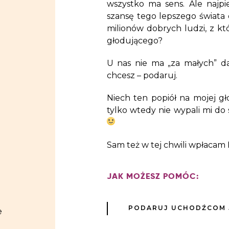
wszystko ma sens. Ale najpi
szansę tego lepszego świata 
milionów dobrych ludzi, z k
głodującego?
U nas nie ma „za małych” daro
chcesz – podaruj.
Niech ten popiół na mojej gł
tylko wtedy nie wypali mi do 
Sam też w tej chwili wpłacam 
JAK MOŻESZ POMÓC:
PODARUJ UCHODŹCOM 
e