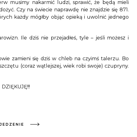
erw musimy nakarmić ludzi, sprawić, że będą mieli
dożyć. Czy na świecie naprawdę nie znajdzie się 871.
tórych każdy mógłby objąć opieką i uwolnić jednego
wizn. Ile dziś nie przejadłeś, tyle – jeśli możesz i
owie zamieni się dziś w chleb na czyimś talerzu. Bo
szczętu (coraz wątlejszej, wiek robi swoje) czupryny.
I DZIĘKUJĘ!!!
JEDZENIE