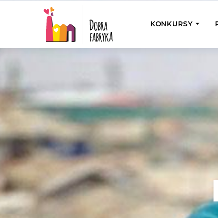
KONKURSY
P
Wyjedź z Na
Odwiedź jedno
działamy
Przybij 5 w 
Wyjedź do Gr
Żakowskim z 