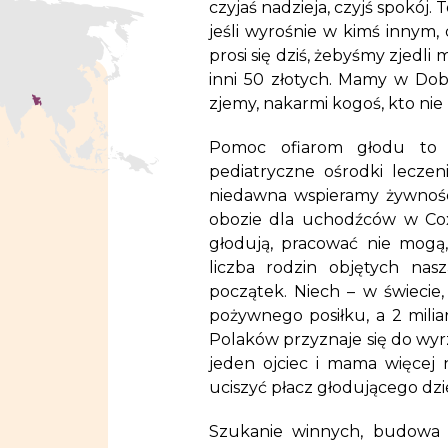
czyjaś nadzieja, czyjś spokój. 
jeśli wyrośnie w kimś innym, d
prosi się dziś, żebyśmy zjedli 
inni 50 złotych. Mamy w Dob
zjemy, nakarmi kogoś, kto nie 
Pomoc ofiarom głodu to j
pediatryczne ośrodki lecze
niedawna wspieramy żywnośc
obozie dla uchodźców w Cox’
głodują, pracować nie mogą
liczba rodzin objętych nas
początek. Niech – w świecie,
pożywnego posiłku, a 2 mili
Polaków przyznaje się do wyrz
jeden ojciec i mama więcej n
uciszyć płacz głodującego dzi
Szukanie winnych, budowa s