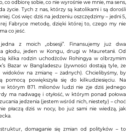
To, co odbiorę sobie, co nie wyrośnie we mnie, ma sens,
a życie. Tych z nas, którzy są katolikami i są dorośli
mniej. Coś więc dziś na jedzeniu oszczędzimy – jedni 5,
rej Fabryce metodę, dzięki której to, czego my nie
ma co jeść.
edna z moich „obsesji”. Finansujemy już dwa
nia głodu, jeden w Kongu, drugi w Mauretanii. Od
ią kilka rodzin uchodźców Rohingya w olbrzymim
s Bazar w Bangladeszu (żywności dostają tyle, że
, widoków na zmianę – żadnych). Chcielibyśmy, by
zą pomocą powiększyła się do kilkudziesięciu. Na
 w którym 871. milionów ludzi nie zje dziś jednego
ardy ma nadwagę i otyłość, w którym ponad połowa
ucania jedzenia (jestem wśród nich, niestety) – choć
ie płaczą dziś w nocy, bo już sami nie wiedzą, jak
ecka.
truktur, domaganie się zmian od polityków – to