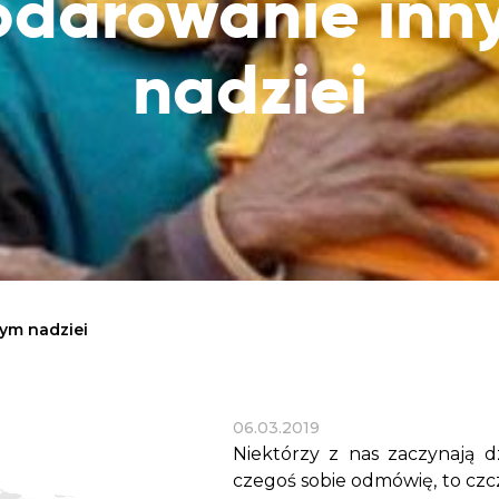
odarowanie inn
Dobroczynne24
Wiatr
Sprawdź listę miejsc, do których dociera
Zrób zakupy dla potrzebujących w
Uratu
Twoja pomoc
nadziei
markecie z dobrymi uczynkami
głodu
Sprawozdania
Warzywniak Charbela
Zweryfikuj, w jaki sposób wydajemy
Zrób zakupy u niewidomego Charbela i
przekazane Darowizny
wspieraj Głodnych
Cele statutowe
Sprawdź cele naszej organizacji
Kontakt
Skontaktuj się z nami!
ym nadziei
06.03.2019
Niektórzy z nas zaczynają dz
czegoś sobie odmówię, to czc