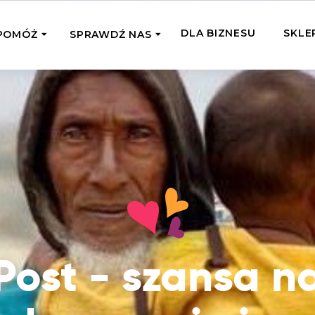
DLA BIZNESU
SKLE
POMÓŻ
SPRAWDŹ NAS
OMAGAM JEDNORAZOWO
WSPIERA
mi
Zespół Fundacji
 z miejsc, w których
Poznaj listonoszy przekazanego przez
Przekaż Kalorie
Przyb
Ciebie wsparcia
Podaruj dziecku posiłek z okazji Dnia
Pomag
7 Ogrodach
Dziecka
Jak pomagamy
pomo
ecji z Michałem
Karmimy, Leczymy, Uczymy, Dajemy
Podaruj 1,5%
Adop
Radia 357
Pracę – sprawdź co to oznacza w
Przekaż niewielką część swojego
Dołąc
praktyce
podatku naszym podopiecznym
go fi
Co już zrobiliśmy
Post - szansa n
Pilna Pomoc
Druż
Przeczytaj historie ludzi, którym już
Przekaż pomoc tam, gdzie jest teraz
Wspie
pomogliśmy
najbardziej potrzebna
i poz
Gdzie działamy