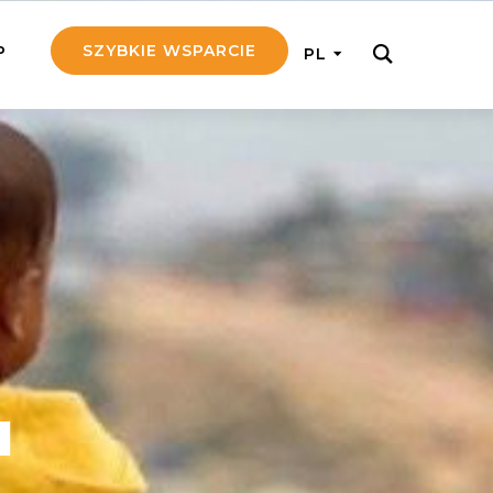
SZYBKIE WSPARCIE
P
PL
M REGULARNIE
ij nam 5!
aj efektywnie, przekazując na
c 5 zł tygodniowo
tuj Seniora
z do rodziny Seniora, wspierając
nansowo i emocjonalnie
a
yny Aniołów
raj pracę konkretnego misjonarza
ostań z nim kontakcie