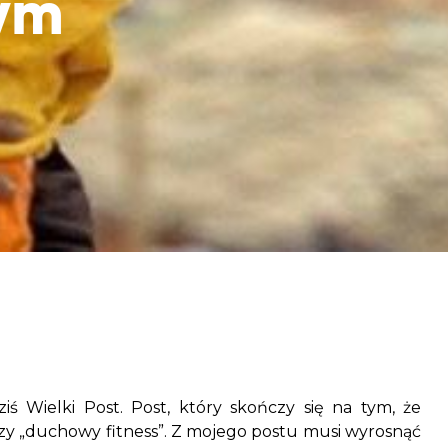
ym
aczek dla Życia
j dziecko cierpiące z powodu
 i wspieraj edukację rodziców
iś Wielki Post. Post, który skończy się na tym, że
zy „duchowy fitness”. Z mojego postu musi wyrosnąć