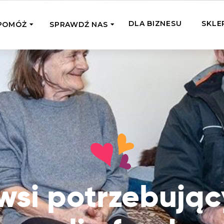
DLA BIZNESU
SKLE
POMÓŻ
SPRAWDŹ NAS
OMAGAM JEDNORAZOWO
WSPIERA
mi
Zespół Fundacji
 z miejsc, w których
Poznaj listonoszy przekazanego przez
Przekaż Kalorie
Przyb
Ciebie wsparcia
Podaruj dziecku posiłek z okazji Dnia
Pomag
7 Ogrodach
Dziecka
Jak pomagamy
pomo
ecji z Michałem
Karmimy, Leczymy, Uczymy, Dajemy
Podaruj 1,5%
Adop
Radia 357
Pracę – sprawdź co to oznacza w
Przekaż niewielką część swojego
Dołąc
praktyce
podatku naszym podopiecznym
go fi
Co już zrobiliśmy
wsi potrzebując
Pilna Pomoc
Druż
Przeczytaj historie ludzi, którym już
Przekaż pomoc tam, gdzie jest teraz
Wspie
pomogliśmy
najbardziej potrzebna
i poz
Gdzie działamy