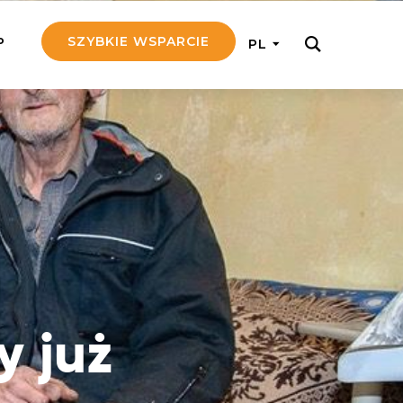
SZYBKIE WSPARCIE
P
PL
M REGULARNIE
ij nam 5!
aj efektywnie, przekazując na
c 5 zł tygodniowo
tuj Seniora
z do rodziny Seniora, wspierając
nansowo i emocjonalnie
y już
yny Aniołów
raj pracę konkretnego misjonarza
ostań z nim kontakcie