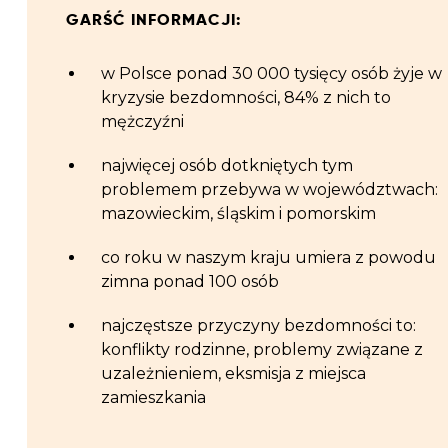
GARŚĆ INFORMACJI:
w Polsce ponad 30 000 tysięcy os
ó
b żyje w
kryzysie bezdomności, 84% z nich to
mężczyźni
najwięcej os
ó
b dotkniętych tym
problemem przebywa w wojew
ó
dztwach:
mazowieckim, śląskim i pomorskim
co roku w naszym kraju umiera z powodu
zimna ponad 100 os
ó
b
najczęstsze przyczyny bezdomności to:
konflikty rodzinne, problemy związane z
uzależnieniem, eksmisja z miejsca
zamieszkania