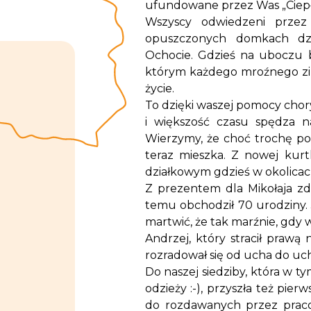
ufundowane przez Was „Ciepł
Wszyscy odwiedzeni przez
opuszczonych domkach dzi
Ochocie. Gdzieś na uboczu b
którym każdego mroźnego zi
życie.
To dzięki waszej pomocy chory
i większość czasu spędza na
Wierzymy, że choć trochę p
teraz mieszka. Z nowej kurt
działkowym gdzieś w okolica
Z prezentem dla Mikołaja zdą
temu obchodził 70 urodziny. 
martwić, że tak marźnie, gdy 
Andrzej, który stracił prawą
rozradował się od ucha do ucha
Do naszej siedziby, która w ty
odzieży :-), przyszła też pie
do rozdawanych przez pracow