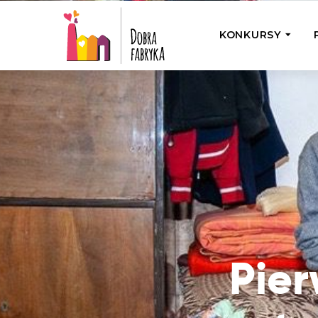
KONKURSY
P
Wyjedź z Na
Odwiedź jedno
działamy
Przybij 5 w 
Wyjedź do Gr
Żakowskim z 
Pier