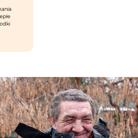
kania
iepłe
rodki