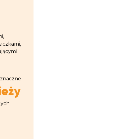
i,
wiczkami,
ającymi
j znaczne
ieży
nych