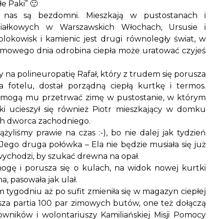
e Paki” 🙂
 nas są bezdomni. Mieszkają w pustostanach i
ałkowych w Warszawskich Włochach, Ursusie i
lokowisk i kamienic jest drugi równoległy świat, w
mowego dnia odrobina ciepła może uratować czyjeś
 na polineuropatię Rafał, który z trudem się porusza
 fotelu, dostał porządną ciepłą kurtkę i termos.
omogą mu przetrwać zimę w pustostanie, w którym
ki ucieszył się również Piotr mieszkający w domku
ch dworca zachodniego.
żyliśmy prawie na czas :-), bo nie dalej jak tydzień
Jego druga połówka – Ela nie będzie musiała się już
wychodzi, by szukać drewna na opał.
 nogę i porusza się o kulach, na widok nowej kurtki
, pasowała jak ulał.
m tygodniu aż po sufit zmieniła się w magazyn ciepłej
rwsza partia 100 par zimowych butów, one też dołączą
ników i wolontariuszy Kamiliańskiej Misji Pomocy