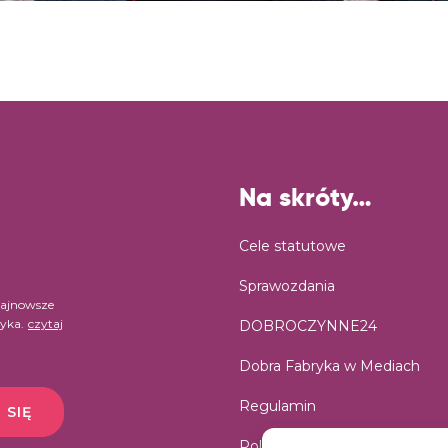
Na skróty…
Cele statutowe
Sprawozdania
najnowsze
ryka.
czytaj
DOBROCZYNNE24
Dobra Fabryka w Mediach
Regulamin
 SIĘ
Polityka prywatności