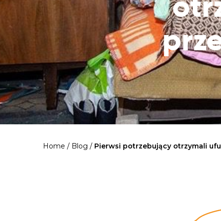
otr
prze
Home
/
Blog
/
Pierwsi potrzebujący otrzymali u