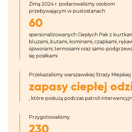
Zimą 2024 r. podarowaliśmy osobom
przebywającym w pustostanach
60
spersonalizowanych Ciepłych Pak z kurtkam
bluzami, butami, kominami, czapkami, ręka
śpiworami, termosami oraz samo-podgrzew
się posiłkami
Przekazaliśmy warszawskiej Straży Miejskie
zapasy ciepłej odz
, które posłużą podczas patroli interwencyj
Przygotowaliśmy
230