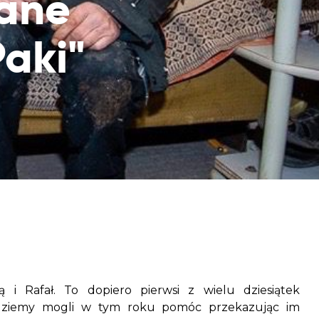
wane
aczek dla Życia
j dziecko cierpiące z powodu
Paki"
 i wspieraj edukację rodziców
lą i Rafał. To dopiero pierwsi z wielu dziesiątek
ędziemy mogli w tym roku pomóc przekazując im