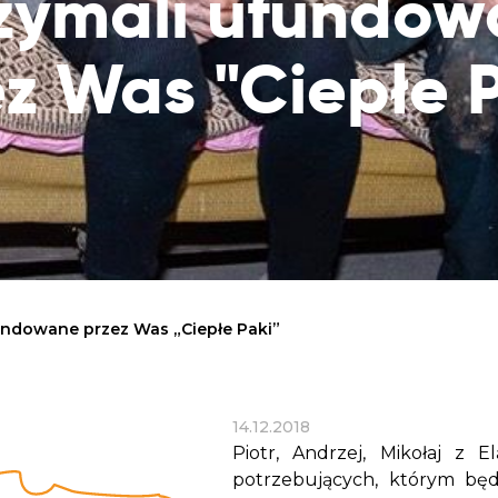
zymali ufundo
Dobroczynne24
Wiatr
Sprawdź listę miejsc, do których dociera
Zrób zakupy dla potrzebujących w
Uratu
Twoja pomoc
z Was "Ciepłe 
markecie z dobrymi uczynkami
głodu
Sprawozdania
Warzywniak Charbela
Zweryfikuj, w jaki sposób wydajemy
Zrób zakupy u niewidomego Charbela i
przekazane Darowizny
wspieraj Głodnych
Cele statutowe
Sprawdź cele naszej organizacji
Kontakt
Skontaktuj się z nami!
fundowane przez Was „Ciepłe Paki”
14.12.2018
Piotr, Andrzej, Mikołaj z E
potrzebujących, którym b